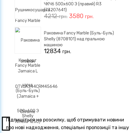
ЧКЧ6 500x600 Э (правий) R3
(73207641)
4212
3580
грн.
грн.
Раковина Fancy Marble (Буль-Буль)
Shelly (8708101) над пральною
машиною
12834
грн.
Підпишіться на розсилку, щоб отримувати новини
про нові надходження, спеціальні пропозиції та іншу