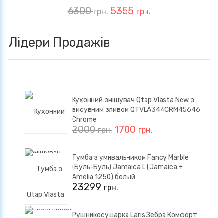
6300
5355
грн.
грн.
Лідери Продажів
Кухонний змішувач Qtap Vlasta New з
висувним зливом QTVLA344CRM45646
Chrome
2000
1700
грн.
грн.
Тумба з умивальником Fancy Marble
(Буль-Буль) Jamaica L (Jamaica +
Amelia 1250) белый
23299
грн.
Рушникосушарка Laris Зебра Комфорт