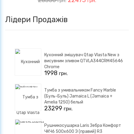
грн.
грн.
Лідери Продажів
Кухонний змішувач Qtap Vlasta New з
висувним зливом QTVLA344CRM45646
Chrome
1998
грн.
Тумба з умивальником Fancy Marble
(Буль-Буль) Jamaica L (Jamaica +
Amelia 1250) белый
23299
грн.
Рушникосушарка Laris Зебра Комфорт
ЧКЧ6 500x600 Э (правий) R3