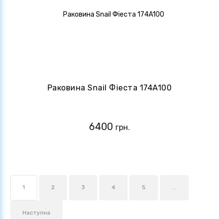
Раковина Snail Фіеста 174A100
6400
грн.
1
2
3
4
5
...
Наступна