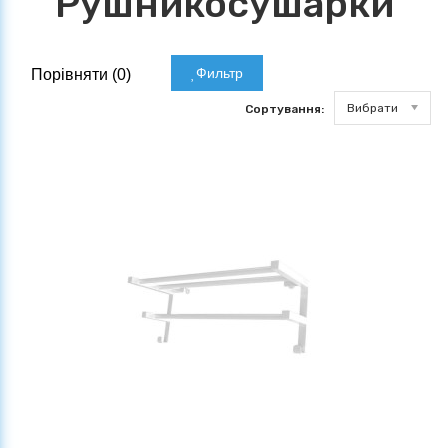
Рушникосушарки
Фильтр
Порівняти (
0
)
Вибрати
Сортування: