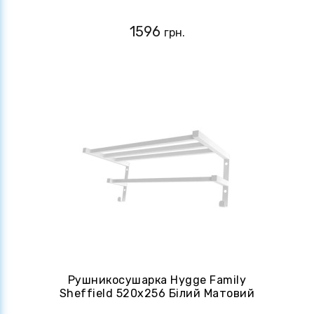
(4820258984541)
1596
грн.
Рушникосушарка Hygge Family
Sheffield 520x256 Білий Матовий
(4820258984497)