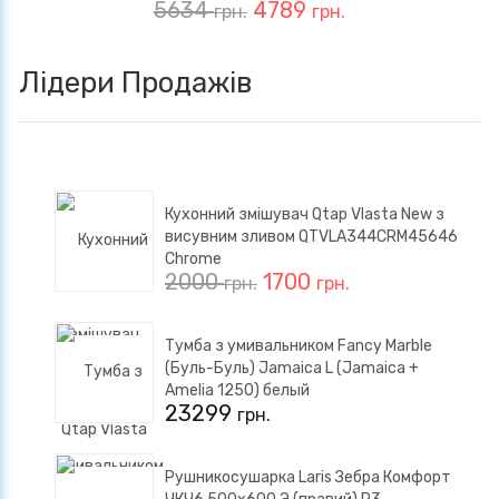
5634
4789
грн.
грн.
Лідери Продажів
Кухонний змішувач Qtap Vlasta New з
висувним зливом QTVLA344CRM45646
Chrome
2000
1700
грн.
грн.
Тумба з умивальником Fancy Marble
(Буль-Буль) Jamaica L (Jamaica +
Amelia 1250) белый
23299
грн.
Рушникосушарка Laris Зебра Комфорт