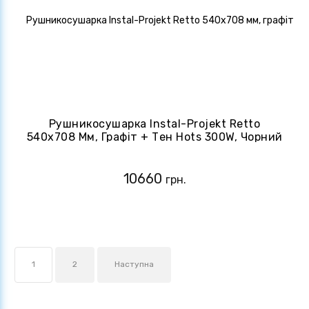
Рушникосушарка Instal-Projekt Retto
540х708 Мм, Графіт + Тен Hots 300W, Чорний
Глянсовий (Ret-50/70C12 + Hots03C2)
10660
грн.
1
2
Наступна