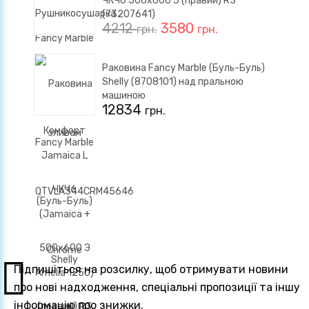
ЧКЧ6 500x600 Э (правий) R3
(73207641)
4212
3580
грн.
грн.
Раковина Fancy Marble (Буль-Буль)
Shelly (8708101) над пральною
машиною
12834
грн.
Підпишіться на розсилку, щоб отримувати новини
про нові надходження, спеціальні пропозиції та іншу
інформацію про знижки.