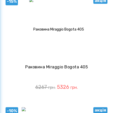
акція
-15%
Раковина Miraggio Bogota 405
6267
5326
грн.
грн.
акція
-10%