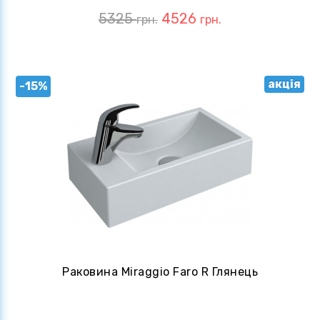
5325
4526
грн.
грн.
акція
-15%
Раковина Miraggio Faro R Глянець