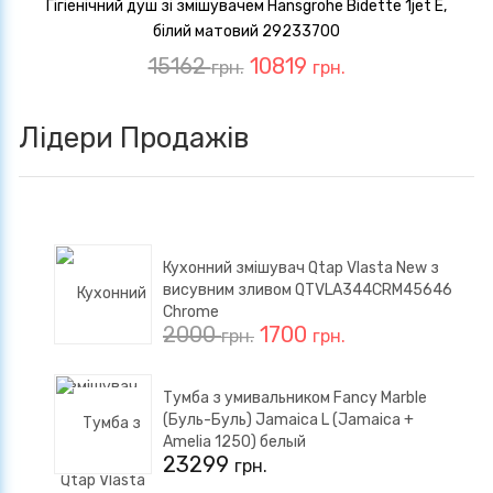
Гігіенічний душ зі змішувачем Hansgrohe Bidette 1jet E,
білий матовий 29233700
15162
10819
грн.
грн.
Лідери Продажів
Кухонний змішувач Qtap Vlasta New з
висувним зливом QTVLA344CRM45646
Chrome
2000
1700
грн.
грн.
Тумба з умивальником Fancy Marble
(Буль-Буль) Jamaica L (Jamaica +
Amelia 1250) белый
23299
грн.