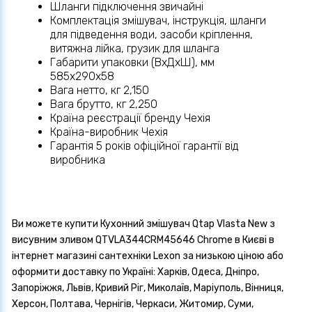
Шланги підключення звичайні
Комплектація змішувач, інструкція, шланги
для підведення води, засоби кріплення,
витяжна лійка, грузик для шланга
Габарити упаковки (ВхДхШ), мм
585х290х58
Вага нетто, кг 2,150
Вага брутто, кг 2,250
Країна реєстрації бренду Чехія
Країна-виробник Чехія
Гарантія 5 років офіційної гарантії від
виробника
Ви можете купити Кухонний змішувач Qtap Vlasta New з
висувним зливом QTVLA344CRM45646 Chrome в Києві в
інтернет магазині сантехніки Lexon за низькою ціною або
оформити доставку по Україні: Харків, Одеса, Дніпро,
Запоріжжя, Львів, Кривий Ріг, Миколаїв, Маріуполь, Вінниця,
Херсон, Полтава, Чернігів, Черкаси, Житомир, Суми,