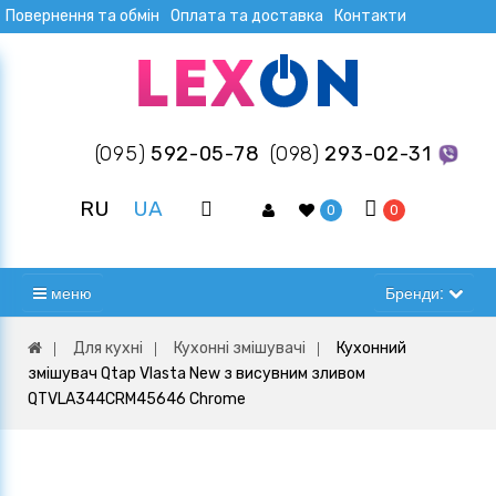
Повернення та обмін
Оплата та доставка
Контакти
(095)
592-05-78
(098)
293-02-31
RU
UA
0
0
меню
Бренди:
Для кухні
Кухонні змішувачі
Кухонний
змішувач Qtap Vlasta New з висувним зливом
QTVLA344CRM45646 Chrome