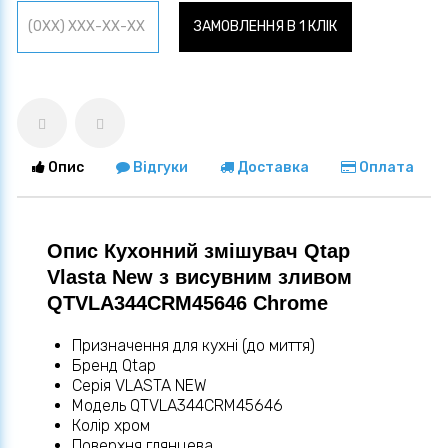
ЗАМОВЛЕННЯ В 1 КЛІК
Опис
Відгуки
Доставка
Оплата
Опис Кухонний змішувач Qtap
Vlasta New з висувним зливом
QTVLA344CRM45646 Chrome
Призначення для кухні (до миття)
Бренд Qtap
Серія VLASTA NEW
Модель QTVLA344CRM45646
Колір хром
Поверхня глянцева