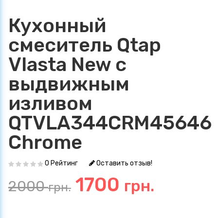
Кухонный
смеситель Qtap
Vlasta New с
выдвижным
изливом
QTVLA344CRM45646
Chrome
0 Рейтинг
Оставить отзыв!
1700
грн.
2000
грн.