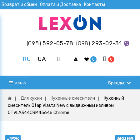
Возврат и обмен
Оплата и Доставка
Контакты
(095)
592-05-78
(098)
293-02-31
RU
UA
0
0
меню
Бренды:
Для кухни
Кухонные смесители
Кухонный
смеситель Qtap Vlasta New с выдвижным изливом
QTVLA344CRM45646 Chrome
акция
-15%