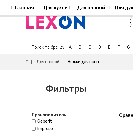
Возврат и обмен
Оплата и Доставка
Ко
Главная
Для кухни
Для ванной
Для ду
(
(
Поиск по бренду:
A
B
C
D
E
F
G
Для ванной
Ножки для ванн
Фильтры
Производитель
Сравн
Geberit
Imprese