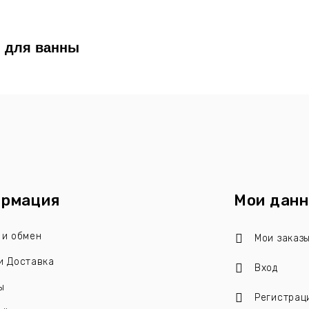
 для ванны
рмация
Мои дан
 и обмен
Мои заказ
и Доставка
Вход
ы
Регистрац