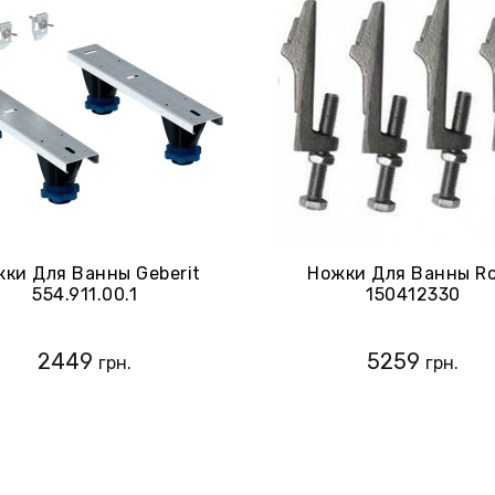
ки Для Ванны Geberit
Ножки Для Ванны R
554.911.00.1
150412330
2449
5259
грн.
грн.