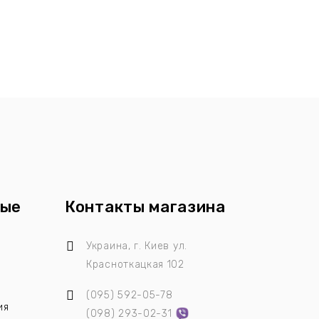
ные
Контакты магазина
ы
Украина, г. Киев
ул.
Красноткацкая 102
(095)
592-05-78
ия
(098)
293-02-31