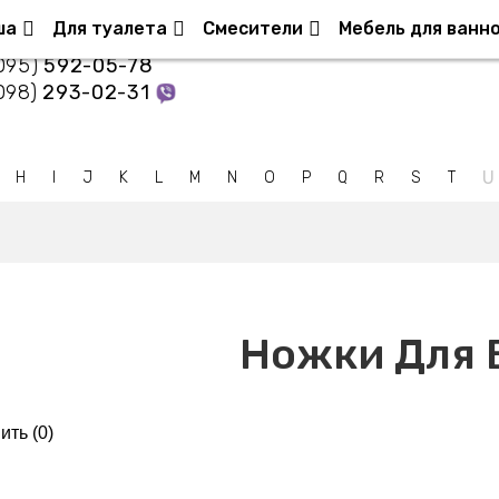
нтакты
ша
Для туалета
Смесители
Мебель для ванн
095)
592-05-78
098)
293-02-31
U
H
I
J
K
L
M
N
O
P
Q
R
S
T
Ножки Для 
ить (
0
)