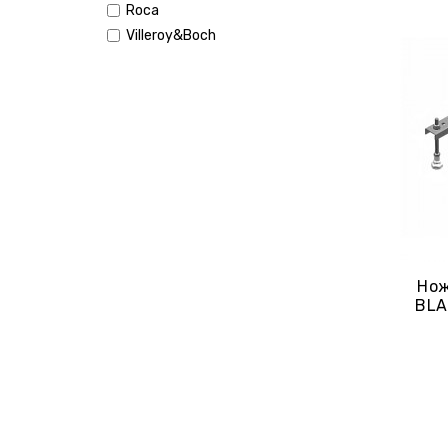
Roca
Villeroy&Boch
Нож
BLA