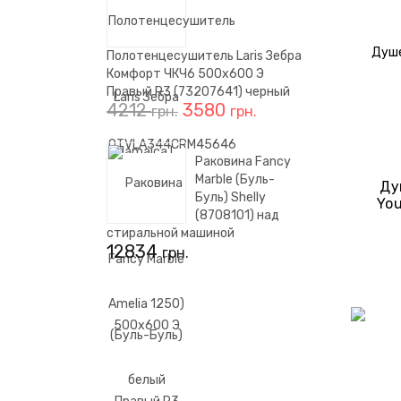
Полотенцесушитель Laris Зебра
Комфорт ЧКЧ6 500x600 Э
Правый R3 (73207641) черный
4212
3580
грн.
грн.
Раковина Fancy
Marble (Буль-
Ду
Буль) Shelly
You
(8708101) над
Проф
стиральной машиной
12834
грн.