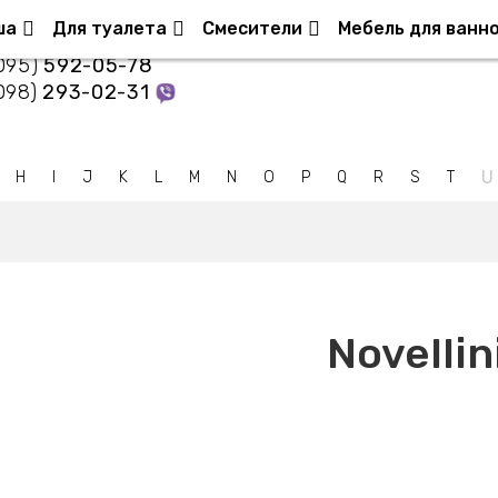
нтакты
ша
Для туалета
Смесители
Мебель для ванн
095)
592-05-78
098)
293-02-31
U
H
I
J
K
L
M
N
O
P
Q
R
S
T
Novellin