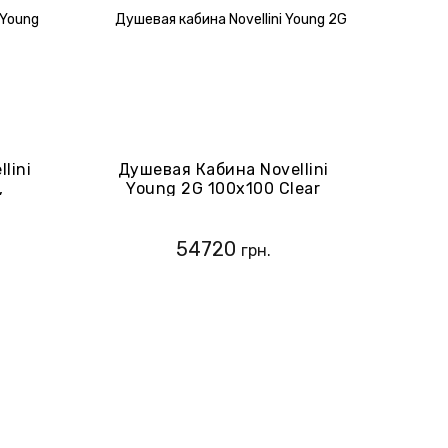
lini
Душевая Кабина Novellini
,
Young 2G 100х100 Clear
овый
Черный Матовый (Y22G99L-
1H)
1H+Y22G99L-1H)
54720
грн.