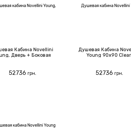
евая Кабина Novellini
Душевая Кабина Novel
ung, Дверь + Боковая
Young 90х90 Clear
нель, 90х90, Стекло-
Профиль-Черный Мат
Clear, Профиль-Хром
(Y2G89-1H+Y2FG89-
Y2G89-1K+Y2FG89-1K)
52736
52736
грн.
грн.