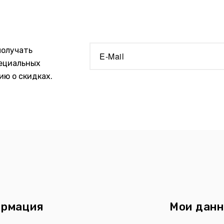
получать
пециальных
ю о скидках.
рмация
Мои дан