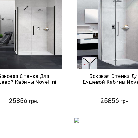
Боковая Стенка Для
Боковая Стенка Д
евой Кабины Novellini
Душевой Кабины Novel
ng 2P+F, Стекло-Clear,
Young G+F, Стекло-Cl
филь-Черный Матовый
Профиль-Хром (Y2FG8
(Y2F1B89-1H)
25856
25856
грн.
грн.