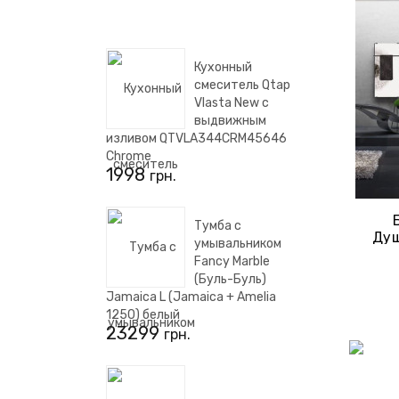
Кухонный
смеситель Qtap
Vlasta New с
выдвижным
изливом QTVLA344CRM45646
Chrome
1998
грн.
Тумба с
Душ
умывальником
You
Fancy Marble
Про
(Буль-Буль)
Jamaica L (Jamaica + Amelia
1250) белый
23299
грн.