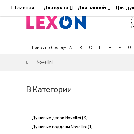
Возврат и обмен
Оплата и Доставка
Ко
Главная
Для кухни
Для ванной
Для ду
(
(
Поиск по бренду:
A
B
C
D
E
F
G
Novellini
В Категории
Душевые двери Novellini (3)
Душевые поддоны Novellini (1)