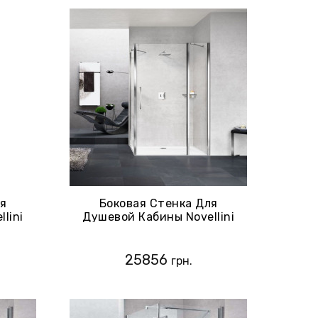
ля
Боковая Стенка Для
lini
Душевой Кабины Novellini
1B79-
Young 2P+F, Стекло-Clear,
Профиль-Хром (Y2F1B89-1K)
25856
грн.