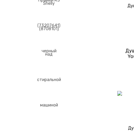
Душ
Yo
Па
(