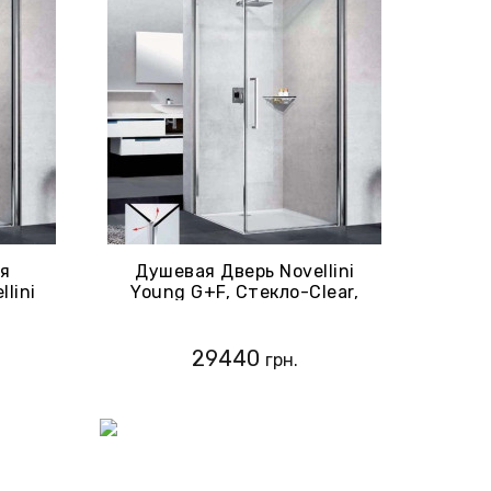
ля
Душевая Дверь Novellini
lini
Young G+F, Стекло-Clear,
ear,
Профиль-Хром (Y2G89-1K)
9-1K)
29440
грн.