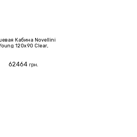
евая Кабина Novellini
Young 120х90 Clear,
филь-Хром (Y2GFL117-
1K+Y2F1B89-1K)
62464
грн.