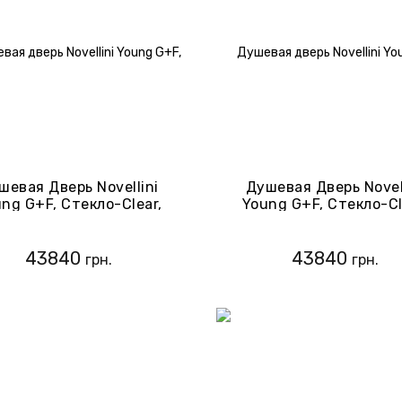
шевая Дверь Novellini
Душевая Дверь Novel
ng G+F, Стекло-Clear,
Young G+F, Стекло-Cl
иль-Хром (Y2GFL117-1K)
Профиль-Черный Мат
(Y2GFL117-1H)
43840
43840
грн.
грн.