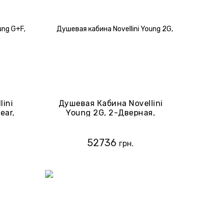
lini
Душевая Кабина Novellini
ear,
Young 2G, 2-Дверная,
овый
90x90, Стекло-Clear,
Профиль-Хром (Y22G89L-
1K+Y22G89L-1K)
52736
грн.