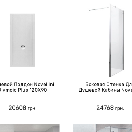
евой Поддон Novellini
Боковая Стенка Д
Olympic Plus 120X90
Душевой Кабины Novel
(OL120904-30)
Young 2.0, Хром (Y2F
1K)
20608
24768
грн.
грн.