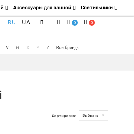
ой
Аксессуары для ванной
Светильники
RU
UA
0
0
X
Y
V
W
Z
Все бренды
i
Выбрать
Сортировка: