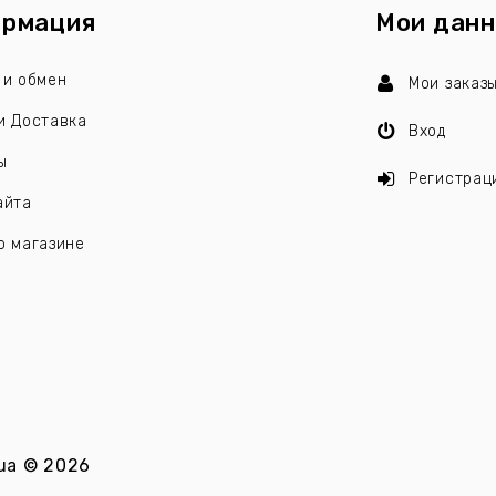
рмация
Мои дан
 и обмен
Мои заказ
и Доставка
Вход
ы
Регистрац
айта
о магазине
ua
©
2026