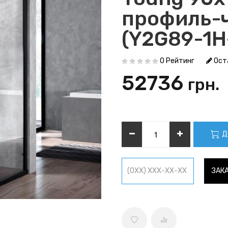
профиль-
(Y2G89-1H
0 Рейтинг
Ост
52736
грн.
Д
ЗАКА