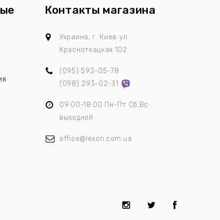
ные
Контакты магазина
ы
Украина, г. Киев
ул.
Красноткацкая 102
(095)
592-05-78
ия
(098)
293-02-31
09:00-18:00 Пн-Пт Сб,Вс:
выходной
office@lexon.com.ua