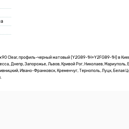
на
0х90 Clear, профиль-черный матовый (Y2G89-1H+Y2FG89-1H) в Кие
сса, Днепр, Запорожье, Львов, Кривой Рог, Николаев, Мариуполь, 
вницкий, Ивано-Франковск, Кременчуг, Тернополь, Луцк, Белая Це
.