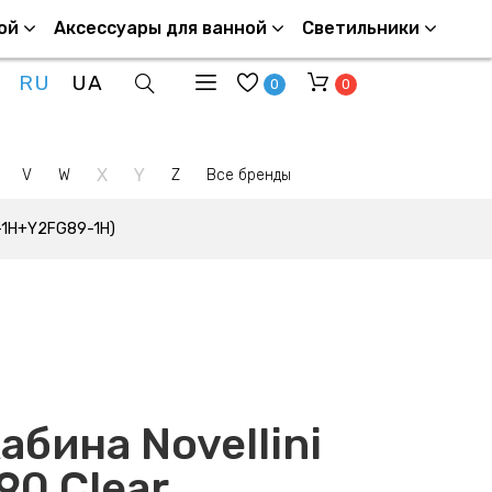
ой
Аксессуары для ванной
Светильники
RU
UA
0
0
X
Y
V
W
Z
Все бренды
9-1H+Y2FG89-1H)
абина Novellini
0 Clear,