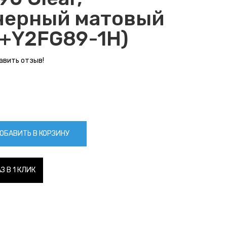
черный матовый
+Y2FG89-1H)
авить отзыв!
ОБАВИТЬ В КОРЗИНУ
З В 1 КЛИК