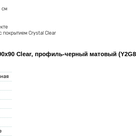
1 см
екте
 покрытием Crystal Clear
 90х90 Clear, профиль-черный матовый (Y2G
ьная
е