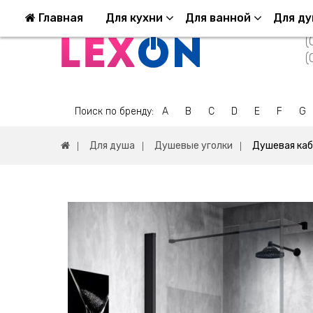
Возврат и обмен
Оплата и Доставка
Ко
Главная
Для кухни
Для ванной
Для д
(
(
Поиск по бренду:
A
B
C
D
E
F
G
Для душа
Душевые уголки
Душевая каб