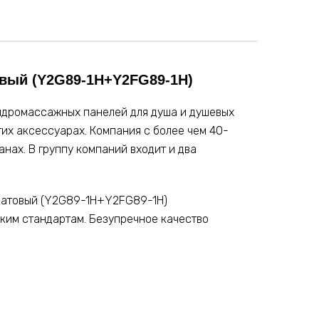
овый (Y2G89-1H+Y2FG89-1H)
гидромассажных панелей для душа и душевых
их аксессуарах. Компания с более чем 40-
нах. В группу компаний входит и два
й матовый (Y2G89-1H+Y2FG89-1H)
ским стандартам. Безупречное качество