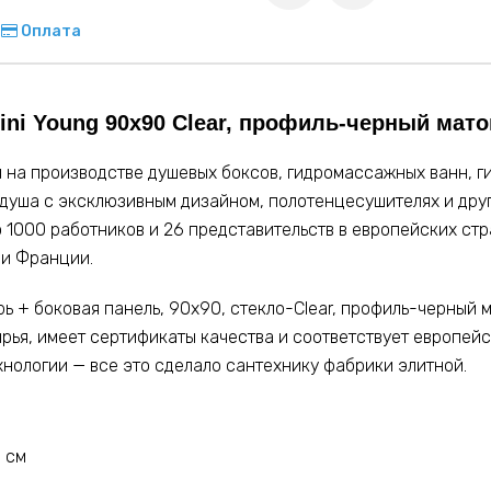
Оплата
ini Young 90х90 Clear, профиль-черный мат
ся на производстве душевых боксов, гидромассажных ванн, 
 душа с эксклюзивным дизайном, полотенцесушителях и друг
 1000 работников и 26 представительств в европейских стра
ии Франции.
верь + боковая панель, 90х90, стекло-Clear, профиль-черны
ырья, имеет сертификаты качества и соответствует европей
нологии — все это сделало сантехнику фабрики элитной.
1 см