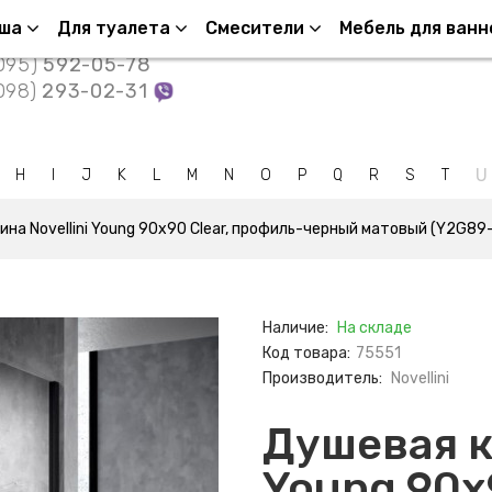
нтакты
уша
Для туалета
Смесители
Мебель для ванн
095)
592-05-78
098)
293-02-31
U
H
I
J
K
L
M
N
O
P
Q
R
S
T
ина Novellini Young 90х90 Clear, профиль-черный матовый (Y2G8
Наличие:
На складе
Код товара:
75551
Производитель:
Novellini
Душевая к
Young 90х9