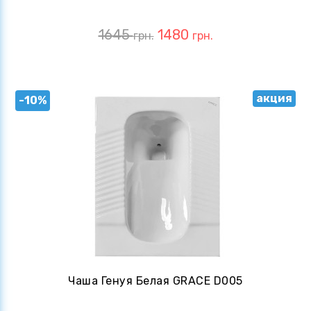
1645
1480
грн.
грн.
акция
-10%
Чаша Генуя Белая GRACE D005