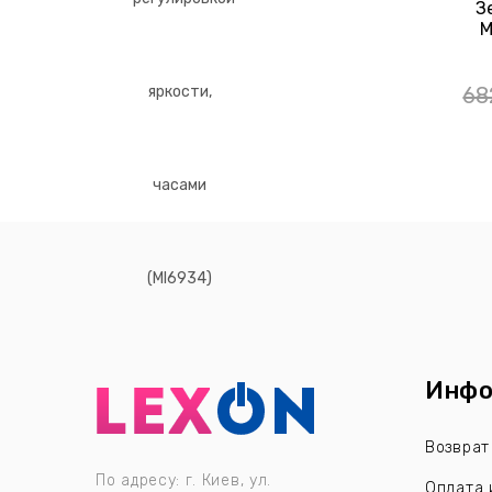
З
M
Ча
Подс
68
Анти
Р
Инфо
Возврат
По адресу: г. Киев, ул.
Оплата 