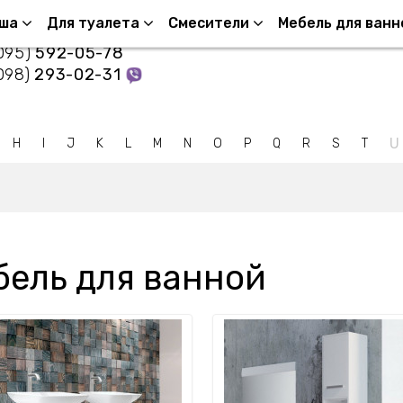
нтакты
уша
Для туалета
Смесители
Мебель для ванн
095)
592-05-78
098)
293-02-31
U
H
I
J
K
L
M
N
O
P
Q
R
S
T
бель для ванной