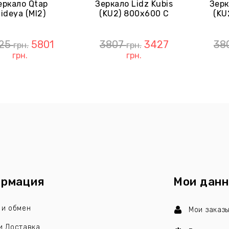
еркало Qtap
Зеркало Lidz Kubis
Зерк
ideya (MI2)
(KU2) 800х600 С
(KU
1000х800 С
Часами, С LED-
По
сами, С LED-
Подсветкой Touch,
LED
веткой Touch,
С
25
5801
3807
3427
38
грн.
грн.
С
Антизапотеванием
Анти
грн.
грн.
запотеванием,
LDKU800600CL48281
ег. Яркости
QTMID100080049266
рмация
Мои дан
 и обмен
Мои заказ
и Доставка