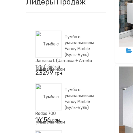
Лидеры Продаж
смотреть товары
Тумба с
умывальником
Fancy Marble
(Буль-Буль)
Jamaica L (Jamaica + Amelia
1250) белый
23299
грн.
Тумба с
умывальником
Fancy Marble
(Буль-Буль)
Rodos 700
смотреть товары
16156
грн.