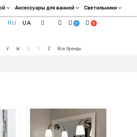
ой
Аксессуары для ванной
Светильники
RU
UA
0
0
X
Y
V
W
Z
Все бренды