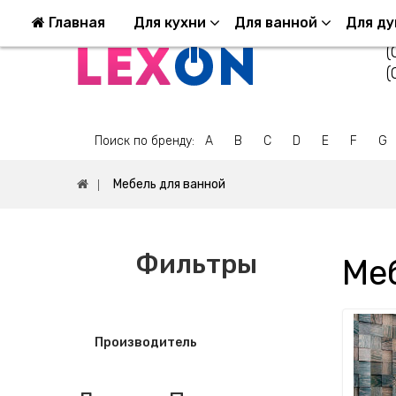
Возврат и обмен
Оплата и Доставка
Ко
Главная
Для кухни
Для ванной
Для д
(
(
Поиск по бренду:
A
B
C
D
E
F
G
Мебель для ванной
Фильтры
Ме
Производитель