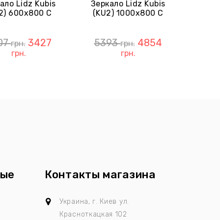
ало Lidz Kubis
Зеркало Lidz Kubis
2) 600х800 С
(KU2) 1000х800 С
дсветкой, С
Часами, С LED-
-Подсветкой
Подсветкой Touch,
Touch, С
С
07
3427
5393
4854
грн.
грн.
запотеванием
Антизапотеванием
грн.
грн.
LDKU600800CL49280
LDKU1000800CL49282
ные
Контакты магазина
ы
Украина, г. Киев
ул.
Красноткацкая 102