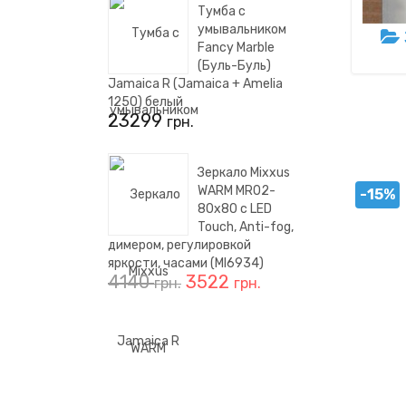
Тумба с
умывальником
Fancy Marble
(Буль-Буль)
Jamaica R (Jamaica + Amelia
1250) белый
23299
грн.
Зеркало Mixxus
WARM MR02-
-15%
80x80 с LED
Touch, Anti-fog,
димером, регулировкой
яркости, часами (MI6934)
4140
3522
грн.
грн.