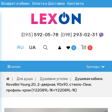
Возврат и обмен
Оплата и Доставка
Контакты
(095)
592-05-78
(098)
293-02-31
RU
UA
0
0
меню
Бренды:
Для душа
Душевые уголки
Душевая кабина
Novellini Young 2G, 2-дверная, 90x90, стекло-Clear,
профиль-хром (Y22G89L-1K+Y22G89L-1K)