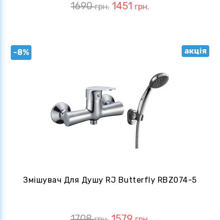
1690
1451
грн.
грн.
акція
-8%
Змішувач Для Душу RJ Butterfly RBZ074-5
1708
1579
грн.
грн.