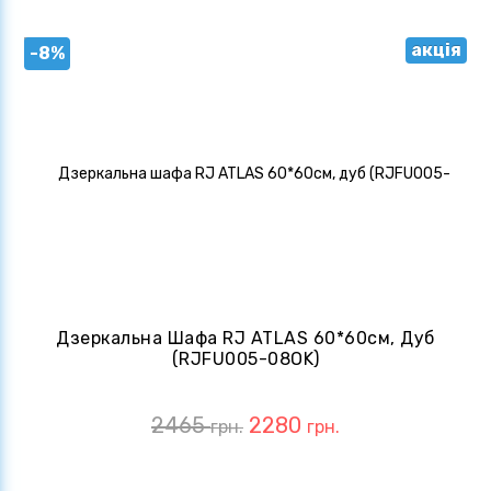
акція
-8%
Дзеркальна Шафа RJ ATLAS 60*60см, Дуб
(RJFU005-08OK)
2465
2280
грн.
грн.