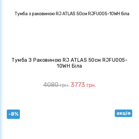
Тумба З Раковиною RJ ATLAS 50см RJFU005-
10WH Біла
4080
3773
грн.
грн.
акція
-8%