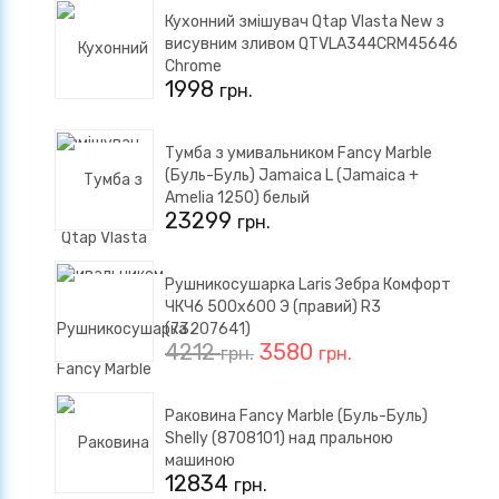
Кухонний змішувач Qtap Vlasta New з
висувним зливом QTVLA344CRM45646
Chrome
1998
грн.
Тумба з умивальником Fancy Marble
(Буль-Буль) Jamaica L (Jamaica +
Amelia 1250) белый
23299
грн.
Рушникосушарка Laris Зебра Комфорт
ЧКЧ6 500x600 Э (правий) R3
(73207641)
4212
3580
грн.
грн.
Раковина Fancy Marble (Буль-Буль)
Shelly (8708101) над пральною
машиною
12834
грн.