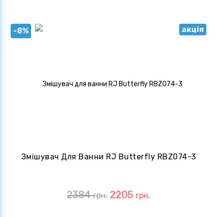
акція
-8%
Змішувач Для Ванни RJ Butterfly RBZ074-3
2384
2205
грн.
грн.