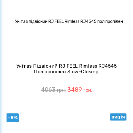
Унітаз Підвісний RJ FEEL Rimless RJ4545
Поліпропілен Slow-Closing
4063
3489
грн.
грн.
акція
-8%