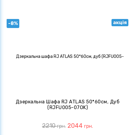
акція
-8%
Дзеркальна Шафа RJ ATLAS 50*60см, Дуб
(RJFU005-07OK)
2210
2044
грн.
грн.