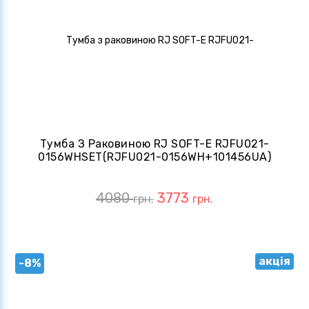
Тумба З Раковиною RJ SOFT-E RJFU021-
0156WHSET(RJFU021-0156WH+101456UA)
Біла
4080
3773
грн.
грн.
акція
-8%