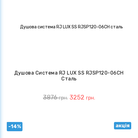
Душова Система RJ LUX SS RJSP120-06CH
Сталь
3876
3252
грн.
грн.
акція
-14%