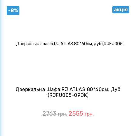
акція
-8%
Дзеркальна Шафа RJ ATLAS 80*60см, Дуб
(RJFU005-09OK)
2763
2555
грн.
грн.