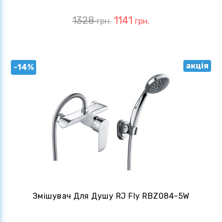
1328
1141
грн.
грн.
акція
-14%
Змішувач Для Душу RJ Fly RBZ084-5W