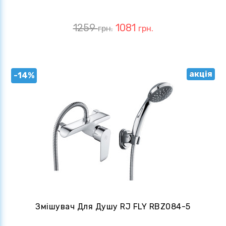
1259
1081
грн.
грн.
акція
-14%
Змішувач Для Душу RJ FLY RBZ084-5