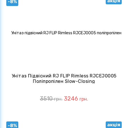
акція
-8%
Унітаз Підвісний RJ FLIP Rimless RJCEJ0005
Поліпропілен Slow-Closing
3510
3246
грн.
грн.
акція
-8%