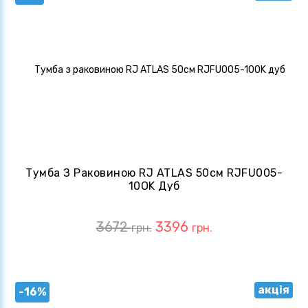
Тумба З Раковиною RJ ATLAS 50см RJFU005-
10OK Дуб
3672
3396
грн.
грн.
акція
-16%