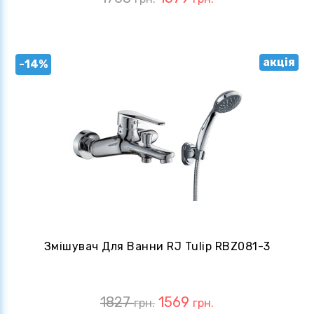
акція
-14%
Змішувач Для Ванни RJ Tulip RBZ081-3
1827
1569
грн.
грн.