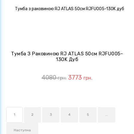
Тумба З Раковиною RJ ATLAS 50см RJFU005-
13OK Дуб
4080
3773
грн.
грн.
1
2
3
4
5
...
Наступна