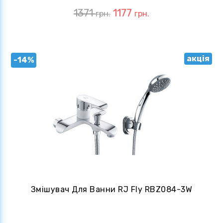
1371
1177
грн.
грн.
акція
-14%
Змішувач Для Ванни RJ Fly RBZ084-3W