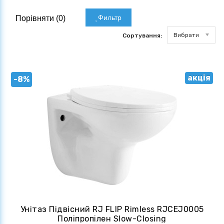
Фильтр
Порівняти (
0
)
Вибрати
Сортування:
акція
-8%
Унітаз Підвісний RJ FLIP Rimless RJCEJ0005
Поліпропілен Slow-Closing