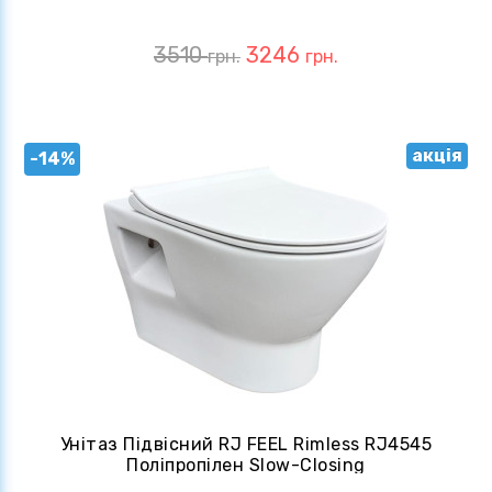
3510
3246
грн.
грн.
акція
-14%
Унітаз Підвісний RJ FEEL Rimless RJ4545
Поліпропілен Slow-Closing