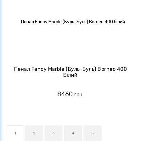
Пенал Fancy Marble (Буль-Буль) Borneo 400
Білий
8460
грн.
1
2
3
4
5