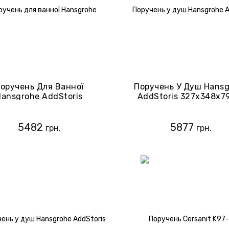
оручень Для Ванної
Поручень У Душ Hans
Hansgrohe AddStoris
AddStoris 327х348x7
44670 Чорний Матовий
Поліровване Золото О
(41744990)
5482
5877
грн.
грн.