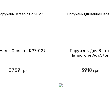
учень Cersanit K97-027
Поручень Для Ванн
Hansgrohe AddStor
41744000
3759
3918
грн.
грн.