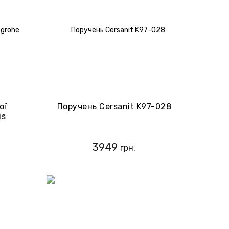
ої
Поручень Cersanit K97-028
is
3949
грн.