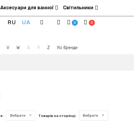
Аксесуари для ванної
Світильники
RU
UA
0
0
X
Y
V
W
Z
Усі бренди
і
Вибрати
Вибрати
я:
Товарів на сторінці: