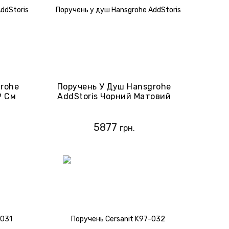
grohe
Поручень У Душ Hansgrohe
9 См
AddStoris Чорний Матовий
птик
(41744340)
5877
грн.