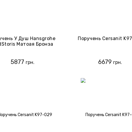
учень У Душ Hansgrohe
Поручень Cersanit K9
Storis Матоая Бронза
(41744140)
5877
6679
грн.
грн.