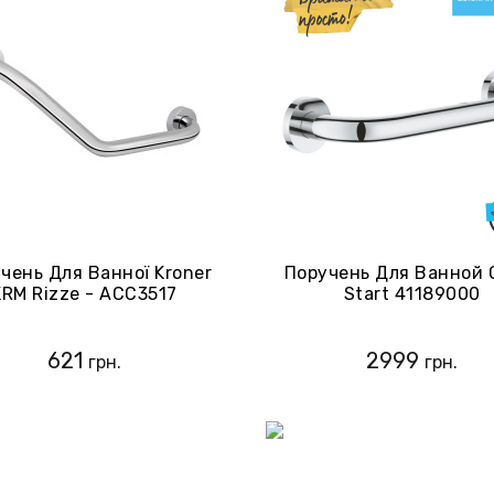
чень Для Ванної Kroner
Поручень Для Ванной 
KRM Rizze - ACC3517
Start 41189000
(CV022918)
621
2999
грн.
грн.