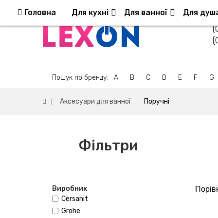
Повернення та обмін
Оплата та доставка
Головна
Для кухні
Для ванної
Для душ
(
(
Пошук по бренду:
A
B
C
D
E
F
G
Аксесуари для ванної
Поручні
Фільтри
Виробник
Порівн
Cersanit
Grohe