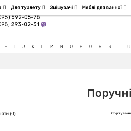
Контакти
а
Для туалету
Змішувачі
Меблі для ванної
095)
592-05-78
098)
293-02-31
U
H
I
J
K
L
M
N
O
P
Q
R
S
T
Поручн
яти (
0
)
Сортуванн