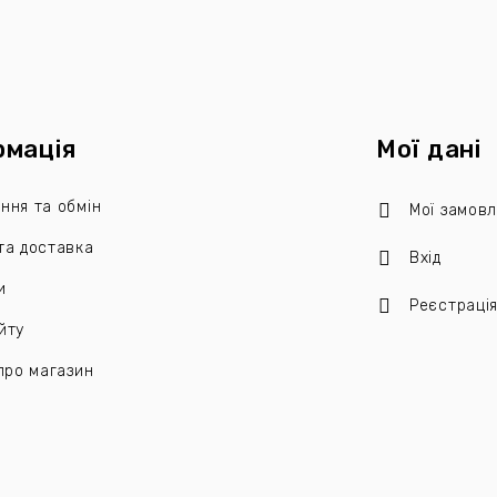
рмація
Мої дані
ння та обмін
Мої замов
та доставка
Вхід
и
Реєстраці
йту
 про магазин