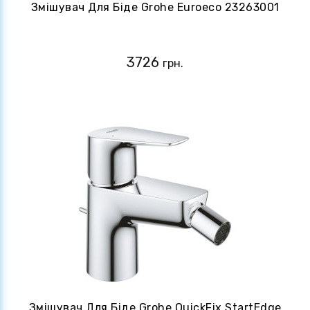
Змішувач Для Біде Grohe Euroeco 23263001
3726
грн.
Змішувач Для Біде Grohe QuickFix StartEdge