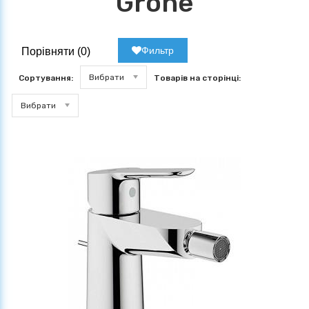
Grohe
Фильтр
Порівняти (
0
)
Вибрати
Сортування:
Товарів на сторінці:
Вибрати