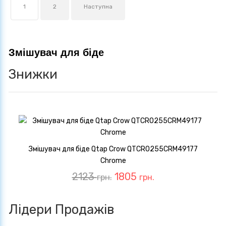
1
2
Наступна
Змішувач для біде
Знижки
Змішувач для біде Qtap Crow QTCRO255CRM49177
Chrome
2123
1805
грн.
грн.
Лідери Продажів