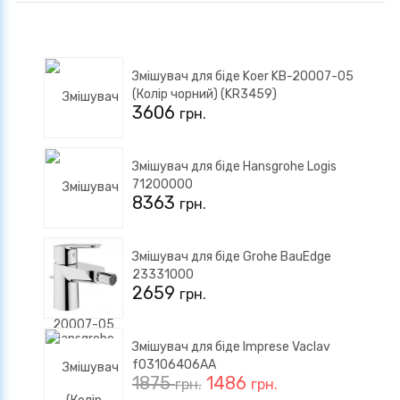
Змішувач для біде Koer KB-20007-05
(Колір чорний) (KR3459)
3606
грн.
Змішувач для біде Hansgrohe Logis
71200000
8363
грн.
Змішувач для біде Grohe BauEdge
23331000
2659
грн.
Змішувач для біде Imprese Vaclav
f03106406AA
1875
1486
грн.
грн.