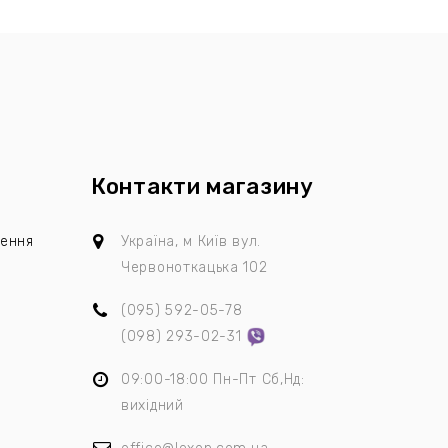
Контакти магазину
лення
Україна, м Київ
вул.
Червоноткацька 102
(095)
592-05-78
я
(098)
293-02-31
09:00-18:00 Пн-Пт Сб,Нд:
вихідний