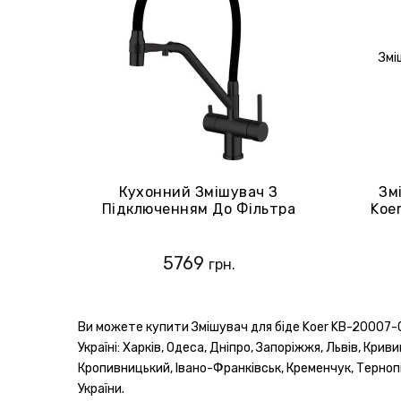
Кухонний Змішувач З
Зм
Підключенням До Фільтра
Koe
Koer KB-72006-05 (KR3380)
(К
5769
грн.
Ви можете купити Змішувач для біде Koer KB-20007-0
Україні: Харків, Одеса, Дніпро, Запоріжжя, Львів, Крив
Кропивницький, Івано-Франківськ, Кременчук, Тернопіл
України.