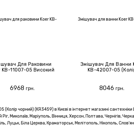
ішувач Для Раковини
Змішувач Для Ванни 
r KB-11007-05 Високий
KB-42007-05 (Колі
олір Чорний) (KR3441)
Чорний) (KR3457)
6968
8046
грн.
грн.
5 (Колір чорний) (KR3459) в Києві в інтернет магазині сантехнік
ий Ріг, Миколаїв, Маріуполь, Вінниця, Херсон, Полтава, Чернігів, Чер
ь, Луцьк, Біла Церква, Краматорськ, Мелітополь, Нікополь, Слов'ян