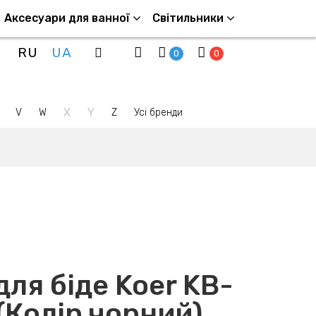
Аксесуари для ванної
Світильники
RU
UA
0
0
X
Y
V
W
Z
Усі бренди
ля біде Koer KB-
(Колір чорний)