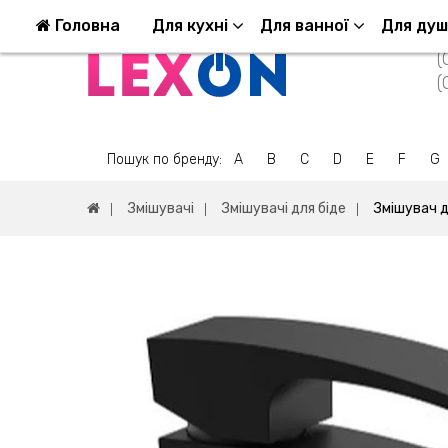
Повернення та обмін
Оплата та доставка
Головна
Для кухні
Для ванної
Для ду
(
(
Пошук по бренду:
A
B
C
D
E
F
G
Змішувачі
Змішувачі для біде
Змішувач д