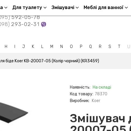
Контакти
ша
Для туалету
Змішувачі
Меблі для ванної
095)
592-05-78
098)
293-02-31
U
H
I
J
K
L
M
N
O
P
Q
R
S
T
ля біде Koer KB-20007-05 (Колір чорний) (KR3459)
Наявність:
На складі
Код товару:
78370
Виробник:
Koer
Змішувач д
20007-05 