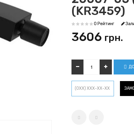
(KR3459)
0 Рейтинг
Зали
3606
грн.
ДО
ЗАМО