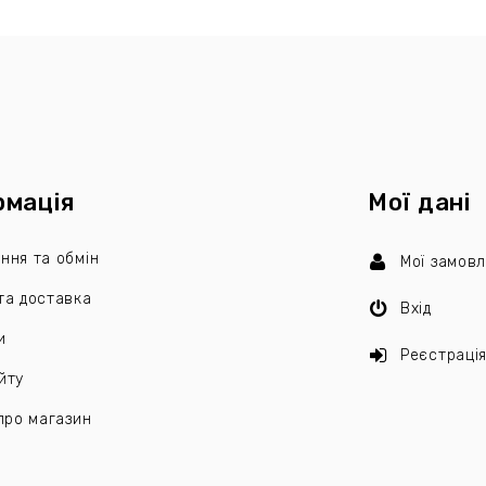
рмація
Мої дані
ння та обмін
Мої замов
та доставка
Вхід
и
Реєстраці
йту
 про магазин