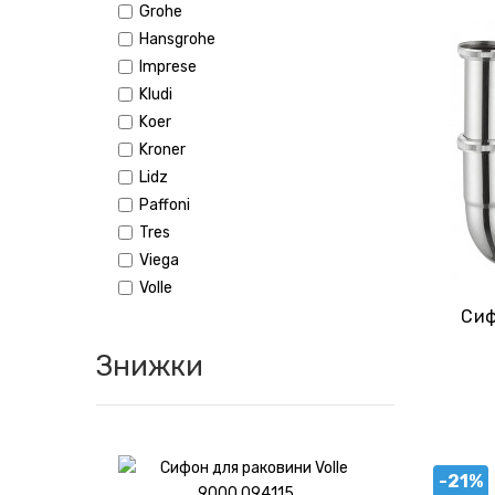
Grohe
Hansgrohe
Imprese
Kludi
Koer
Kroner
Lidz
Paffoni
Tres
Viega
Volle
Сиф
Знижки
-21%