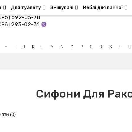
Контакти
а
Для туалету
Змішувачі
Меблі для ванної
095)
592-05-78
098)
293-02-31
U
H
I
J
K
L
M
N
O
P
Q
R
S
T
Сифони Для Рако
яти (
0
)