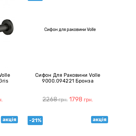
olle
Сифон Для Раковини Volle
Gris
9000.094221 Бронза
2268
1798
н.
грн.
грн.
акція
акція
-21%