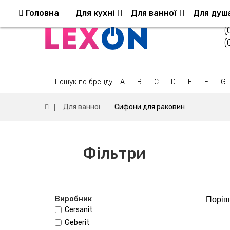
Повернення та обмін
Оплата та доставка
Головна
Для кухні
Для ванної
Для душ
(
(
Пошук по бренду:
A
B
C
D
E
F
G
Для ванної
Сифони для раковин
Фільтри
Виробник
Порівн
Cersanit
Geberit