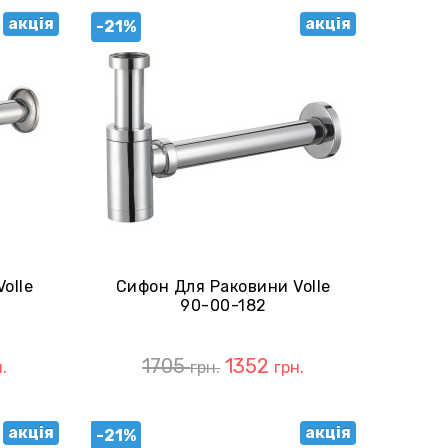
акція
акція
-21%
olle
Сифон Для Раковини Volle
90-00-182
1705
1352
.
грн.
грн.
акція
акція
-21%