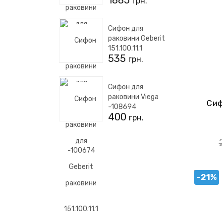
1885
грн.
Сифон для
раковини Geberit
151.100.11.1
535
грн.
Сифон для
раковини Viega
Сиф
-108694
400
грн.
-21%