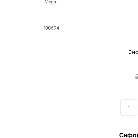
Сиф
1
Сифон