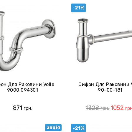
-21%
он Для Раковини Volle
Сифон Для Раковини V
9000,094301
90-00-181
871
1328
1052
грн.
грн.
грн
акція
-21%