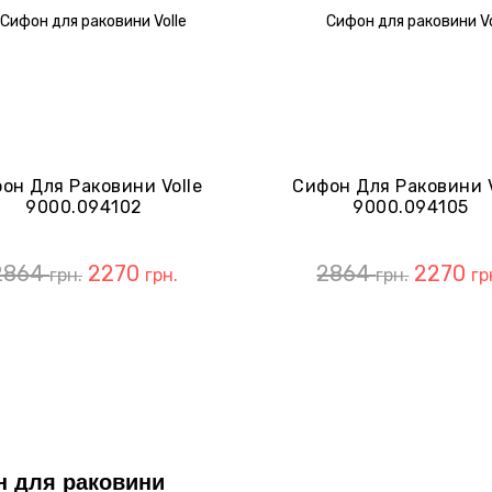
он Для Раковини Volle
Сифон Для Раковини V
9000.094102
9000.094105
2864
2270
2864
2270
грн.
грн.
грн.
гр
 для раковини