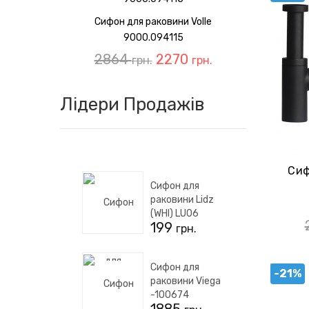
Сифон для раковини Volle
9000.094115
2864
2270
грн.
грн.
Лідери Продажів
Сиф
Сифон для
раковини Lidz
(WHI) LU06
199
грн.
Сифон для
-21%
раковини Viega
-100674