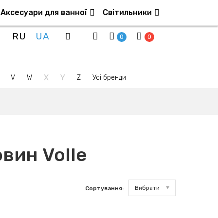
Аксесуари для ванної
Світильники
RU
UA
0
0
X
Y
V
W
Z
Усі бренди
вин Volle
Вибрати
Сортування: