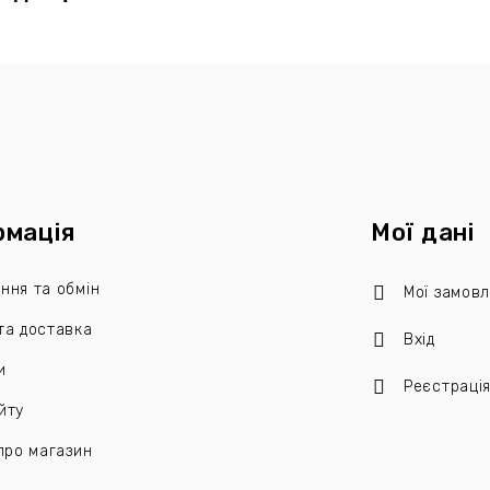
рмація
Мої дані
ння та обмін
Мої замов
та доставка
Вхід
и
Реєстраці
йту
 про магазин