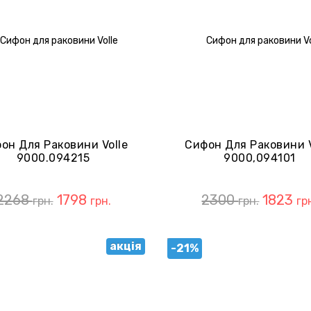
он Для Раковини Volle
Сифон Для Раковини V
9000.094215
9000,094101
2268
1798
2300
1823
грн.
грн.
грн.
гр
акція
-21%