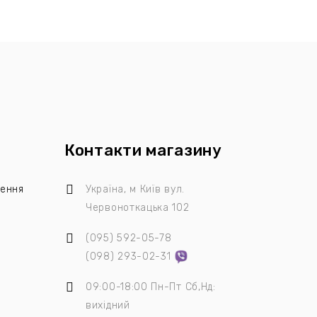
Контакти магазину
лення
Україна, м Київ
вул.
Червоноткацька 102
(095)
592-05-78
я
(098)
293-02-31
09:00-18:00 Пн-Пт Сб,Нд:
вихідний