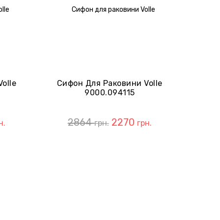
olle
Сифон Для Раковини Volle
9000.094115
2864
2270
н.
грн.
грн.