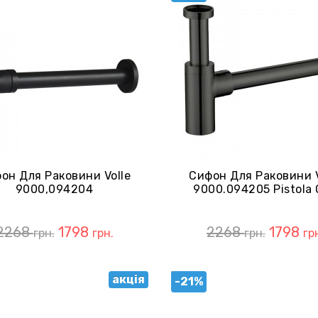
он Для Раковини Volle
Сифон Для Раковини V
9000,094204
9000.094205 Pistola 
2268
1798
2268
1798
грн.
грн.
грн.
гр
акція
-21%