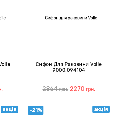
olle
Сифон Для Раковини Volle
9000,094104
2864
2270
н.
грн.
грн.
акція
акція
-21%