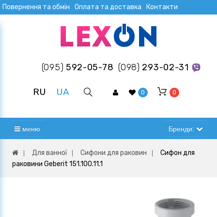
Повернення та обмін
Оплата та доставка
Контакти
(095)
592-05-78
(098)
293-02-31
RU
UA
0
0
меню
Бренди:
Для ванної
Сифони для раковин
Сифон для
раковини Geberit 151.100.11.1