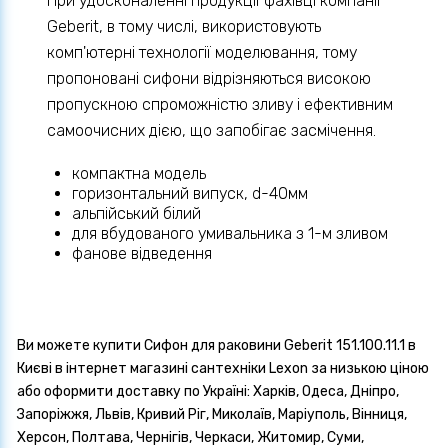
При удосконаленні продукції фахівці компанії
Geberit, в тому числі, використовують
комп'ютерні технології моделювання, тому
пропоновані сифони відрізняються високою
пропускною спроможністю зливу і ефективним
самоочисних дією, що запобігає засмічення.
компактна модель
горизонтальний випуск, d-40мм
альпійський білий
для вбудованого умивальника з 1-м зливом
фанове відведення
Ви можете купити Сифон для раковини Geberit 151.100.11.1 в
Києві в інтернет магазині сантехніки Lexon за низькою ціною
або оформити доставку по Україні: Харків, Одеса, Дніпро,
Запоріжжя, Львів, Кривий Ріг, Миколаїв, Маріуполь, Вінниця,
Херсон, Полтава, Чернігів, Черкаси, Житомир, Суми,