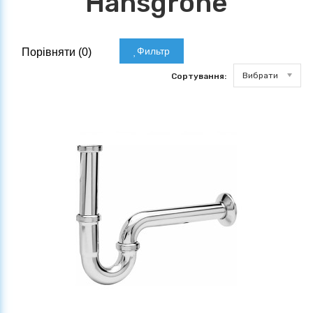
Hansgrohe
Фильтр
Порівняти (
0
)
Вибрати
Сортування: