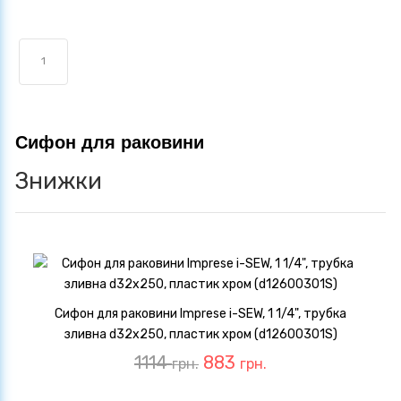
1
Сифон для раковини
Знижки
Сифон для раковини Imprese i-SEW, 1 1/4", трубка
зливна d32х250, пластик хром (d12600301S)
1114
883
грн.
грн.