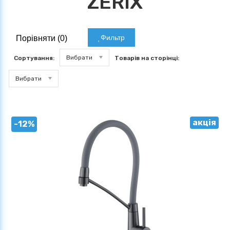
ZERIX
Фильтр
Порівняти (
0
)
Вибрати
Сортування:
Товарів на сторінці:
Вибрати
акція
-12%