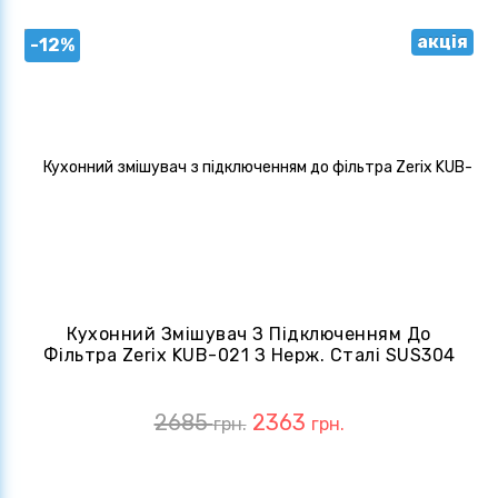
акція
-12%
Кухонний Змішувач З Підключенням До
Фільтра Zerix KUB-021 З Нерж. Сталі SUS304
(ZX4855)
2685
2363
грн.
грн.