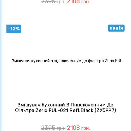
2395
2108
грн.
грн.
акція
-12%
Змішувач Кухонний З Підключенням До
Фільтра Zerix FUL-021 Refl.Black (ZX5997)
2395
2108
грн.
грн.