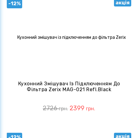
акція
-12%
Кухонний Змішувач Із Підключенням До
Фільтра Zerix MAG-021 Refl.Black
(зл.чорний) (ZX6003)
2726
2399
грн.
грн.
акція
-12%