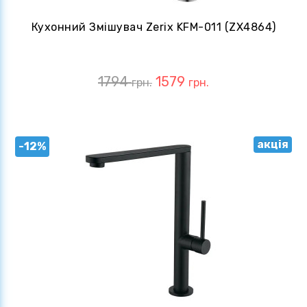
Кухонний Змішувач Zerix KFM-011 (ZX4864)
1794
1579
грн.
грн.
акція
-12%