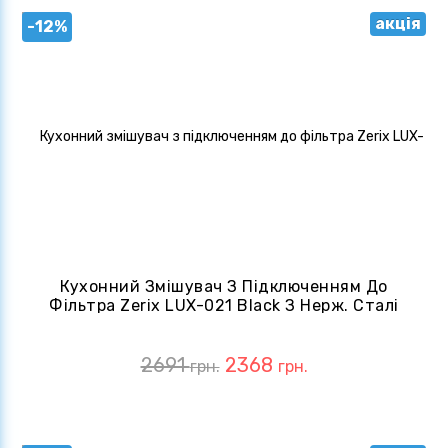
акція
-12%
Кухонний Змішувач З Підключенням До
Фільтра Zerix LUX-021 Black З Нерж. Сталі
SUS304 (ZX4870)
2691
2368
грн.
грн.