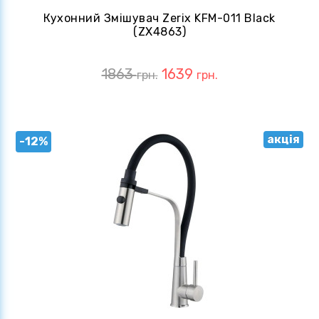
Кухонний Змішувач Zerix KFM-011 Black
(ZX4863)
1863
1639
грн.
грн.
акція
-12%