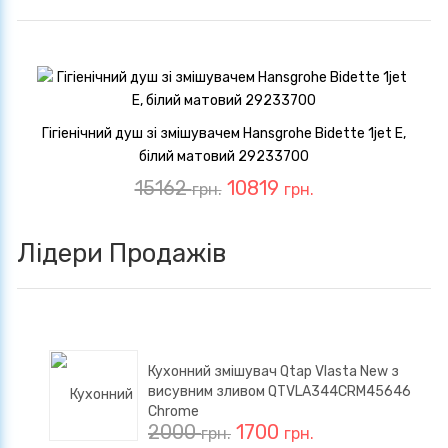
Гігіенічний душ зі змішувачем Hansgrohe Bidette 1jet E,
білий матовий 29233700
15162
10819
грн.
грн.
Лідери Продажів
Кухонний змішувач Qtap Vlasta New з
висувним зливом QTVLA344CRM45646
Chrome
2000
1700
грн.
грн.