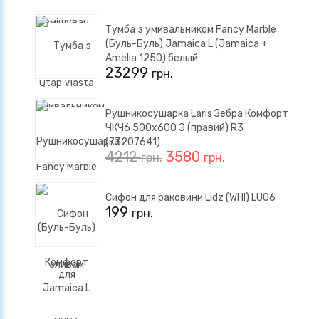
Тумба з умивальником Fancy Marble
(Буль-Буль) Jamaica L (Jamaica +
Amelia 1250) белый
23299
грн.
Рушникосушарка Laris Зебра Комфорт
ЧКЧ6 500x600 Э (правий) R3
(73207641)
4212
3580
грн.
грн.
Сифон для раковини Lidz (WHI) LU06
199
грн.