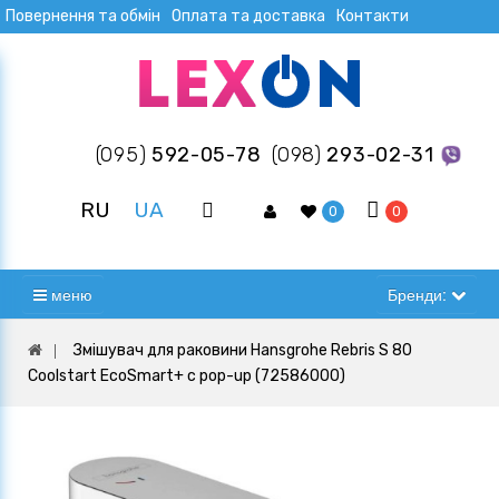
Повернення та обмін
Оплата та доставка
Контакти
(095)
592-05-78
(098)
293-02-31
RU
UA
0
0
меню
Бренди:
Змішувач для раковини Hansgrohe Rebris S 80
Coolstart EcoSmart+ с pop-up (72586000)