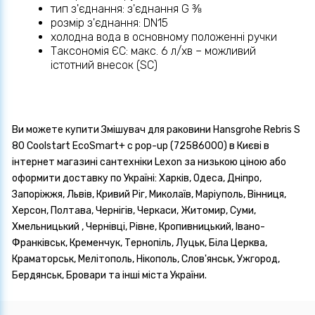
тип з'єднання: з'єднання G ⅜
розмір з'єднання: DN15
холодна вода в основному положенні ручки
Таксономія ЄС: макс. 6 л/хв – можливий
істотний внесок (SC)
Ви можете купити Змішувач для раковини Hansgrohe Rebris S
80 Coolstart EcoSmart+ с pop-up (72586000) в Києві в
інтернет магазині сантехніки Lexon за низькою ціною або
оформити доставку по Україні: Харків, Одеса, Дніпро,
Запоріжжя, Львів, Кривий Ріг, Миколаїв, Маріуполь, Вінниця,
Херсон, Полтава, Чернігів, Черкаси, Житомир, Суми,
Хмельницький , Чернівці, Рівне, Кропивницький, Івано-
Франківськ, Кременчук, Тернопіль, Луцьк, Біла Церква,
Краматорськ, Мелітополь, Нікополь, Слов'янськ, Ужгород,
Бердянськ, Бровари та інші міста України.