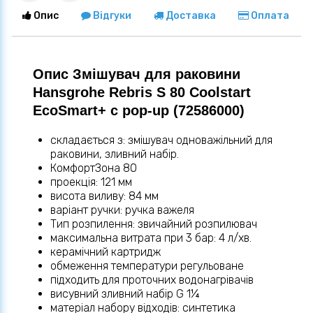
Опис
Відгуки
Доставка
Оплата
Опис Змішувач для раковини
Hansgrohe Rebris S 80 Coolstart
EcoSmart+ с pop-up (72586000)
складається з: змішувач одноважільний для
раковини, зливний набір.
КомфортЗона 80
проекція: 121 мм
висота виливу: 84 мм
варіант ручки: ручка важеля
Тип розпилення: звичайний розпилювач
максимальна витрата при 3 бар: 4 л/хв.
керамічний картридж
обмеження температури регульоване
підходить для проточних водонагрівачів
висувний зливний набір G 1¼
матеріал набору відходів: синтетика