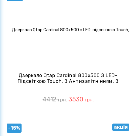
Дзеркало Qtap Cardinal 800х500 З LED-
Підсвіткою Touch, З Антизапітнінням, З
Диммером, QT0478C5080
4412
3530
грн.
грн.
акція
-15%