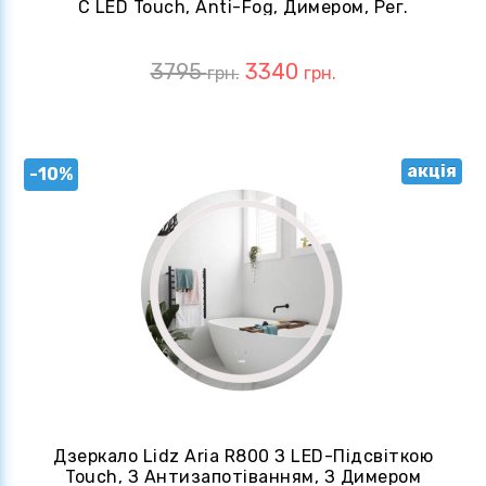
С LED Touch, Anti-Fog, Димером, Рег.
Яскравості (MI6675)
3795
3340
грн.
грн.
акція
-10%
Дзеркало Lidz Aria R800 З LED-Підсвіткою
Touch, З Антизапотіванням, З Димером