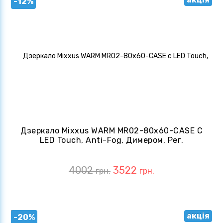
-12%
Дзеркало Mixxus WARM MR02-80x60-CASE С
LED Touch, Anti-Fog, Димером, Рег.
Яскравості, Годинником (MI6671)
4002
3522
грн.
грн.
акція
-20%