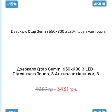
акція
-15%
Дзеркало Qtap Gemini 650х900 З LED-
Підсвіткою Touch, З Антизапотіванням, З
Диммером, QT2578R6590
4037
3431
грн.
грн.
акція