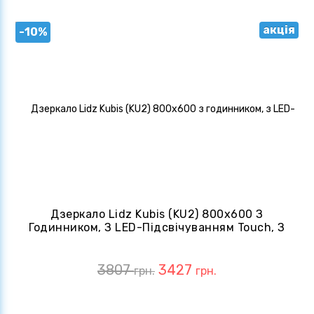
акція
-10%
Дзеркало Lidz Kubis (KU2) 800х600 З
Годинником, З LED-Підсвічуванням Touch, З
Антизапітнінням LDKU800600CL48281
3807
3427
грн.
грн.