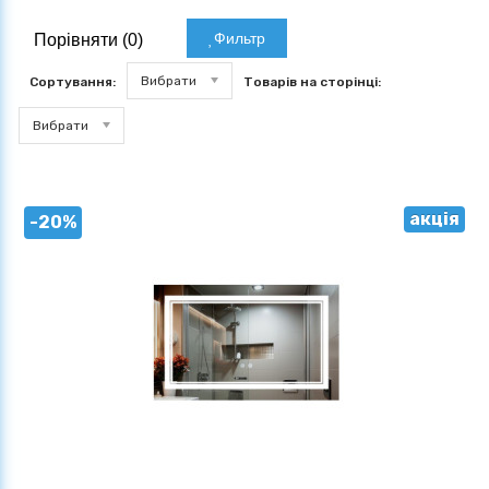
Фильтр
Порівняти (
0
)
Вибрати
Сортування:
Товарів на сторінці:
Вибрати
акція
-20%