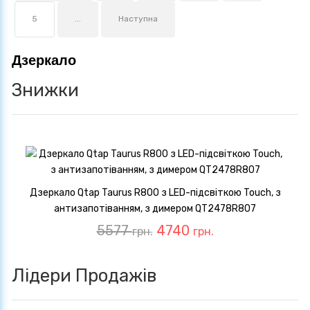
5
...
Наступна
Дзеркало
Знижки
Дзеркало Qtap Taurus R800 з LED-підсвіткою Touch, з
антизапотіванням, з димером QT2478R807
5577
4740
грн.
грн.
Лідери Продажів