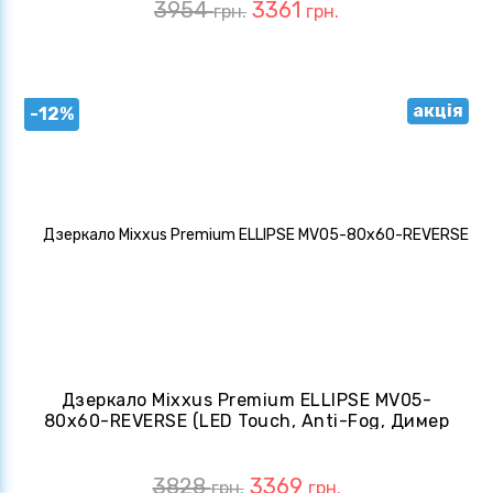
3954
3361
грн.
грн.
акція
-12%
Дзеркало Mixxus Premium ELLIPSE MV05-
80x60-REVERSE (LED Touch, Anti-Fog, Димер
(3-6,5kK)) (MP6642)
3828
3369
грн.
грн.