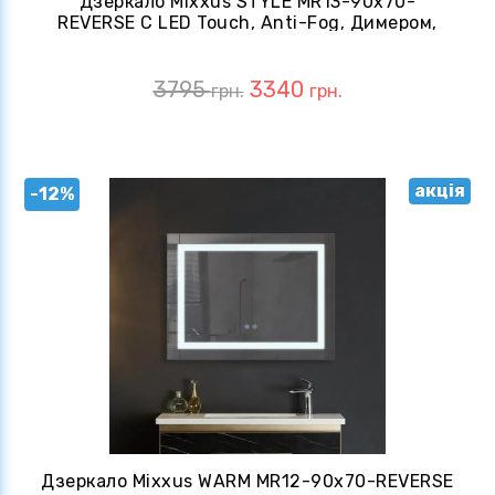
Дзеркало Mixxus STYLE MR13-90x70-
REVERSE С LED Touch, Anti-Fog, Димером,
Рег. Яскравості (MI6667)
3795
3340
грн.
грн.
акція
-12%
Дзеркало Mixxus WARM MR12-90x70-REVERSE