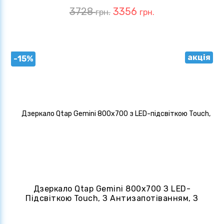
3728
3356
грн.
грн.
акція
-15%
Дзеркало Qtap Gemini 800х700 З LED-
Підсвіткою Touch, З Антизапотіванням, З
Димером QT2578R8070