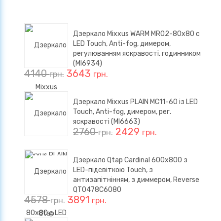
Дзеркало Mixxus WARM MR02-80x80 с
LED Touch, Anti-fog, димером,
регулюванням яскравості, годинником
(MI6934)
4140
3643
грн.
грн.
Дзеркало Mixxus PLAIN MC11-60 із LED
Touch, Anti-fog, димером, рег.
яскравості (MI6663)
2760
2429
грн.
грн.
Дзеркало Qtap Cardinal 600х800 з
LED-підсвіткою Touch, з
антизапітнінням, з диммером, Reverse
QT0478C6080
4578
3891
грн.
грн.