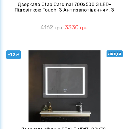
Дзеркало Qtap Cardinal 700х500 З LED-
Підсвіткою Touch, З Антизапотіванням, З
Диммером, QT0478C5070
4162
3330
грн.
грн.
акція
-12%