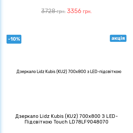
3728
3356
грн.
грн.
акція
-10%
Дзеркало Lidz Kubis (KU2) 700х800 З LED-
Підсвіткою Touch LD78LF9048070