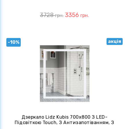
LD78LR800
3728
3356
грн.
грн.
акція
-10%
Дзеркало Lidz Kubis 700х800 З LED-
Підсвіткою Touch, З Антизапотіванням, З
Димером Reverse LD78LF9048070