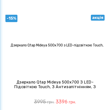
акція
-15%
Дзеркало Qtap Mideya 500х700 З LED-
Підсвіткою Touch, З Антизапітнінням, З
Годинником, Диммером QT2078NCR5070W
3995
3396
грн.
грн.