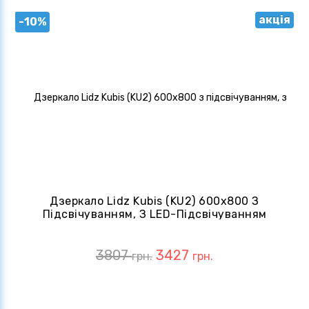
акція
-10%
Дзеркало Lidz Kubis (KU2) 600х800 З
Підсвічуванням, З LED-Підсвічуванням
Touch, З Антизапітнінням
LDKU600800CL49280
3807
3427
грн.
грн.