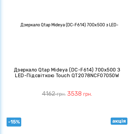
Дзеркало Qtap Mideya (DC-F614) 700х500 З
LED-Підсвіткою Touch QT2078NCF07050W
4162
3538
грн.
грн.
акція
-15%