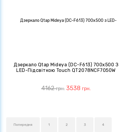
Дзеркало Qtap Mideya (DC-F613) 700х500 З
LED-Підсвіткою Touch QT2078NCF7050W
4162
3538
грн.
грн.
Попередня
1
2
3
4