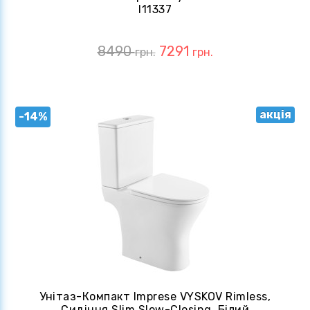
I11337
8490
7291
грн.
грн.
акція
-14%
Унітаз-Компакт Imprese VYSKOV Rimless,
Сидіння Slim Slow-Closing, Білий