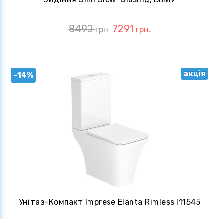
(c06206703)
8490
7291
грн.
грн.
акція
-14%
Унітаз-Компакт Imprese Elanta Rimless I11545