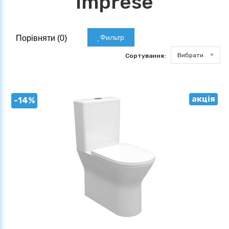
Imprese
Фильтр
Порівняти (
0
)
Вибрати
Сортування:
акція
-14%