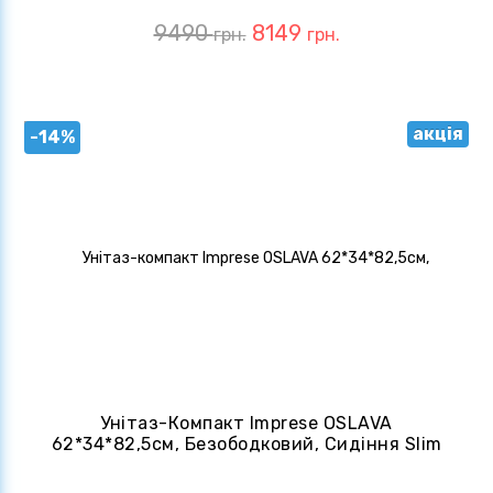
9490
8149
грн.
грн.
акція
-14%
Унітаз-Компакт Imprese OSLAVA
62*34*82,5см, Безободковий, Сидіння Slim
Slow-Closing, Білий (с06507103TW)