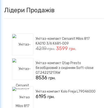
Лідери Продажів
Унітаз-компакт Cersanit Milos 817
KA010 3/6 K681-009
4219
3599
грн.
грн.
Унітаз-компакт Qtap Presto
безобідковий з сидінням Soft-close
QT24221217AW
8536
грн.
Унітаз компакт Kolo Freja L79046000
6195
грн.