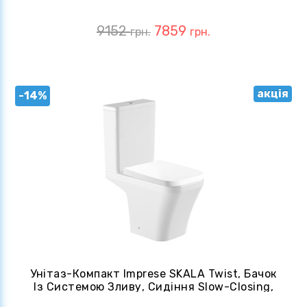
9152
7859
грн.
грн.
акція
-14%
Унітаз-Компакт Imprese SKALA Twist, Бачок
Із Системою Зливу, Сидіння Slow-Closing,
Білий (с06206003)