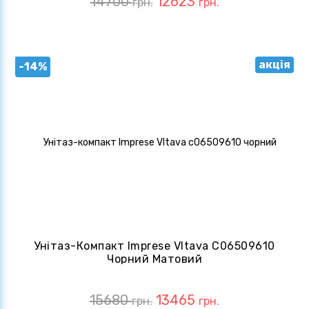
14700
12623
грн.
грн.
акція
-14%
Унітаз-Компакт Imprese Vltava С06509610
Чорний Матовий
15680
13465
грн.
грн.