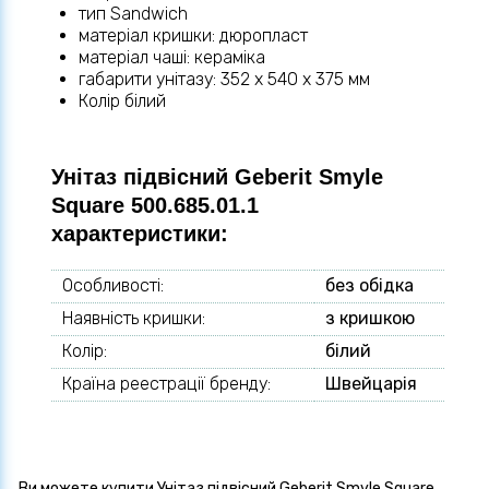
тип Sandwich
матеріал кришки: дюропласт
матеріал чаші: кераміка
габарити унітазу: 352 х 540 х 375 мм
Колір білий
Унітаз підвісний Geberit Smyle
Square 500.685.01.1
характеристики:
Особливості:
без обідка
Наявність кришки:
з кришкою
Колір:
білий
Країна реестрації бренду:
Швейцарія
Ви можете купити Унітаз підвісний Geberit Smyle Square