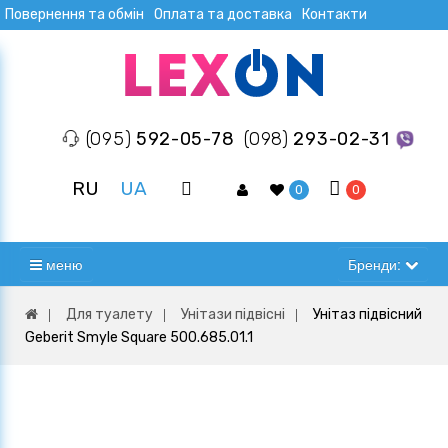
Повернення та обмін
Оплата та доставка
Контакти
(095)
592-05-78
(098)
293-02-31
RU
UA
0
0
меню
Бренди:
Для туалету
Унітази підвісні
Унітаз підвісний
Geberit Smyle Square 500.685.01.1