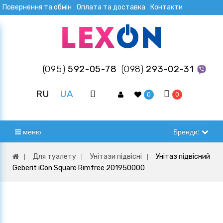
Повернення та обмін
Оплата та доставка
Контакти
(095)
592-05-78
(098)
293-02-31
RU
UA
0
0
меню
Бренди:
Для туалету
Унітази підвісні
Унітаз підвісний
Geberit iCon Square Rimfree 201950000