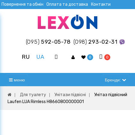
Повернення та обмін
Оплата та доставка
Контакти
(095)
592-05-78
(098)
293-02-31
RU
UA
0
0
меню
Бренди:
Для туалету
Унітази підвісні
Унітаз підвісний
Laufen LUA Rimless H8660800000001