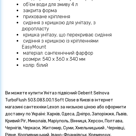
об'єм води для змиву 4 л
закрита форма
приховане кріплення
сидіння з кришкою для унітазу, з
дюропласту
кришка унітазу, що перекриває сидіння
сидіння з кришкою із кріпленнями
EasyMount
матеріал: сантехнічний фарфор
розміри: 540 х 360 х 340 мм
колір: білий
Ви можете купити Унітаз підвісний Geberit Selnova
TurboFlush 503.083.00.1 Soft Close в Києві в інтернет
магазині сантехніки Lexon за низькою ціною або оформити
доставку по Україні: Харків, Одеса, Дніпро, Запоріжжя, Львів,
Кривий Ріг, Миколаїв, Маріуполь, Вінниця, Херсон, Полтава,
Чернігів, Черкаси, Житомир, Суми, Хмельницький , Чернівці,
Рівне, Кропивницький, Івано-Франківськ, Кременчук,