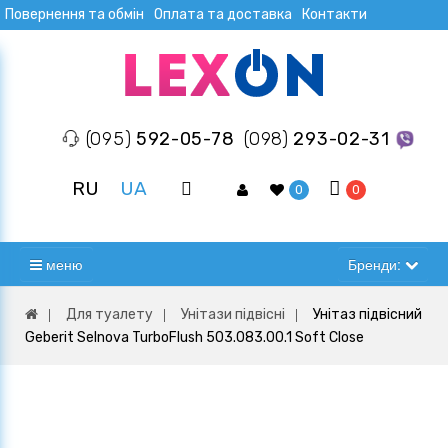
Повернення та обмін
Оплата та доставка
Контакти
(095)
592-05-78
(098)
293-02-31
RU
UA
0
0
меню
Бренди:
Для туалету
Унітази підвісні
Унітаз підвісний
Geberit Selnova TurboFlush 503.083.00.1 Soft Close