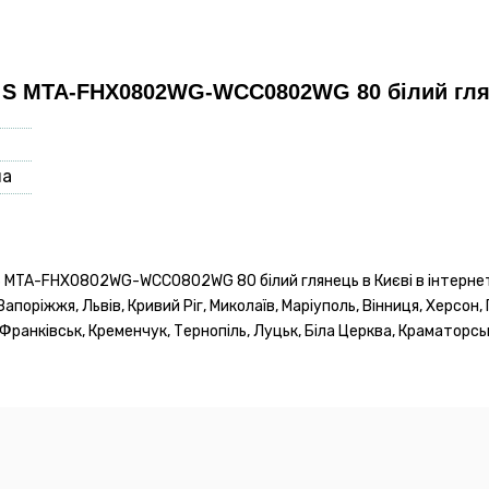
 S MTA-FHX0802WG-WCC0802WG 80 білий гля
на
 MTA-FHX0802WG-WCC0802WG 80 білий глянець в Києві в інтернет 
Запоріжжя, Львів, Кривий Ріг, Миколаїв, Маріуполь, Вінниця, Херсон,
-Франківськ, Кременчук, Тернопіль, Луцьк, Біла Церква, Краматорськ