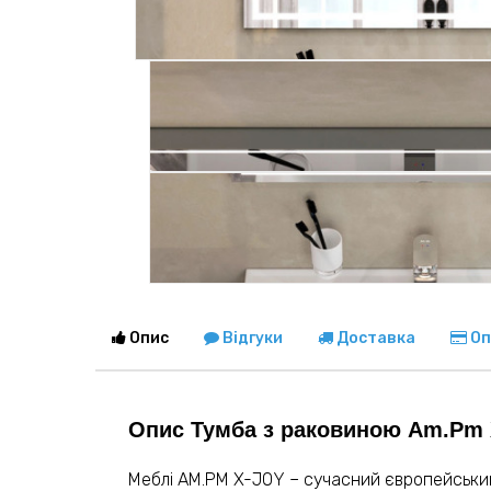
Опис
Відгуки
Доставка
Оп
Опис Тумба з раковиною Am.Pm
Меблі AM.PM X-JOY – сучасний європейський