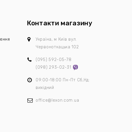
Контакти магазину
лення
Україна, м Київ
вул.
Червоноткацька 102
(095)
592-05-78
я
(098)
293-02-31
09:00-18:00 Пн-Пт Сб,Нд:
вихідний
office@lexon.com.ua