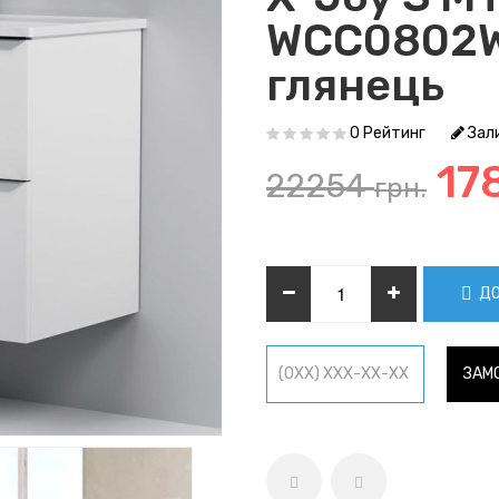
WCC0802W
глянець
0 Рейтинг
Зали
17
22254
грн.
ДО
ЗАМО