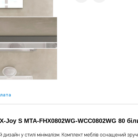
лата
 X-Joy S MTA-FHX0802WG-WCC0802WG 80 біл
 дизайн у стилі мінімалізм. Комплект меблів оснащений зр