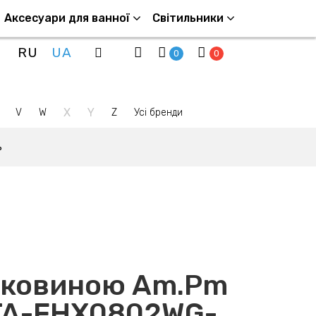
Аксесуари для ванної
Світильники
RU
UA
0
0
X
Y
V
W
Z
Усі бренди
ь
аковиною Am.Pm
MTA-FHX0802WG-