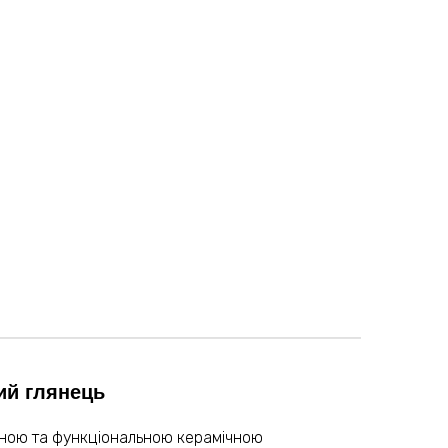
ий глянець
учною та функціональною керамічною