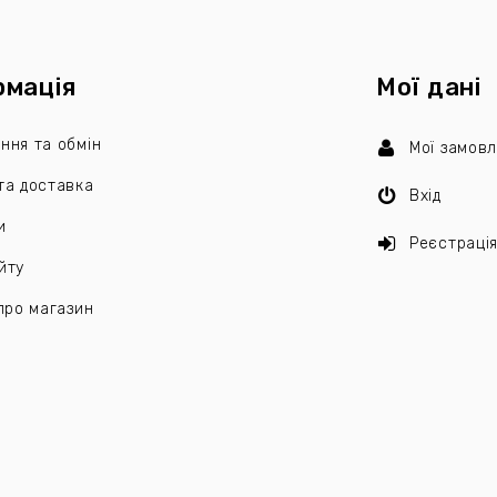
рмація
Мої дані
ння та обмін
Мої замов
та доставка
Вхід
и
Реєстраці
йту
 про магазин