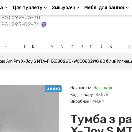
Контакти
ша
Для туалету
Змішувачі
Меблі для ванної
095)
592-05-78
098)
293-02-31
U
H
I
J
K
L
M
N
O
P
Q
R
S
T
ною Am.Pm X-Joy S MTA-FHX0802WG-WCC0802WG 80 білий глянец
Наявність:
На складі
акція
Код товару:
83578
Виробник:
AM.PM
Тумба з р
X-Joy S 