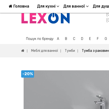
Повернення та обмін
Оплата та доставка
Головна
Для кухні
Для ванної
Для ду
(
(
Пошук по бренду:
A
B
C
D
E
F
G
Меблі для ванної
Тумби
Тумба з ракови
-20%