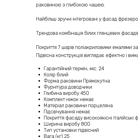
раковиною з глибокою чашею.
Найбільш зручні інтегровані у фасад фрезеро
Трендова комбінація білих глянцевих фасаді
Покриття 7 шарів поліакриловими емалями зах
Підвісна конструкція виглядає ефектно і ви
Гарантійний термін, міс. 24
Колір білий
Форма раковини Прямокутна
Фурнітура доводчики
Глибина виробу 450
Комплект ніжок немає
Матеріал раковини порцеляна
Підсвічування немає
Покриття фасаду високоякісні італійські 
Ширина виробу 800
Тип установки підвісний
Вага (кг) 25