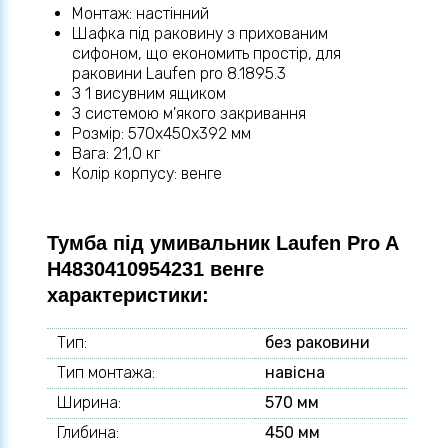
Монтаж: настінний
Шафка під раковину з прихованим
сифоном, що економить простір, для
раковини Laufen pro 8.1895.3
З 1 висувним ящиком
З системою м'якого закривання
Розмір: 570х450х392 мм
Вага: 21,0 кг
Колір корпусу: венге
Тумба під умивальник Laufen Pro A
H4830410954231 венге
характеристики:
Тип:
без раковини
Тип монтажа:
навісна
Ширина:
570 мм
Глибина:
450 мм