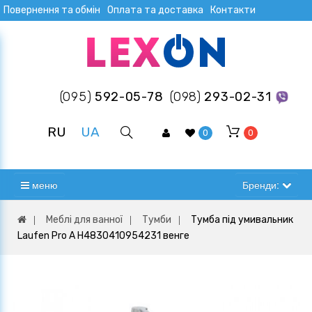
Повернення та обмін
Оплата та доставка
Контакти
(095)
592-05-78
(098)
293-02-31
RU
UA
0
0
меню
Бренди:
Меблі для ванної
Тумби
Тумба під умивальник
Laufen Pro A H4830410954231 венге