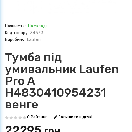
Наявність:
На складі
Код товару:
34523
Виробник:
Laufen
Тумба під
умивальник Laufen
Pro A
H4830410954231
венге
0 Рейтинг
Залишити відгук!
22295
грн.