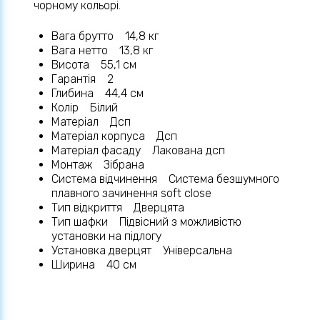
чорному кольорі.
Вага брутто 14,8 кг
Вага нетто 13,8 кг
Висота 55,1 см
Гарантія 2
Глибина 44,4 см
Колір Білий
Матеріал Дсп
Матеріал корпуса Дсп
Матеріал фасаду Лакована дсп
Монтаж Зібрана
Система відчинення Система безшумного
плавного зачинення soft close
Тип відкриття Дверцята
Тип шафки Підвісний з можливістю
установки на підлогу
Установка дверцят Універсальна
Ширина 40 см