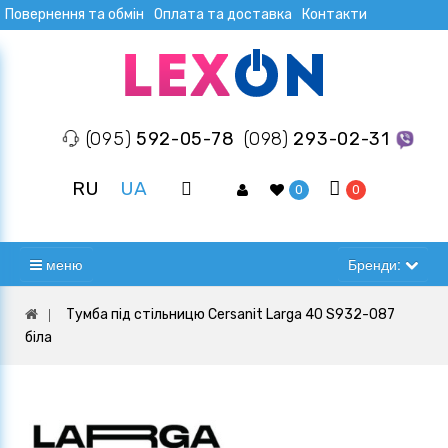
Повернення та обмін
Оплата та доставка
Контакти
(095)
592-05-78
(098)
293-02-31
RU
UA
0
0
меню
Бренди:
Тумба під стільницю Cersanit Larga 40 S932-087
біла