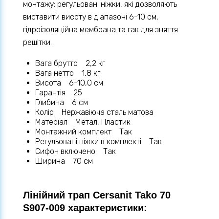
монтажу: регульовані ніжки, які дозволяють
виставити висоту в діапазоні 6-10 см,
гідроізоляційна мембрана та гак для зняття
решітки.
Вага брутто 2,2 кг
Вага нетто 1,8 кг
Висота 6-10,0 см
Гарантія 25
Глибина 6 см
Колір Нержавіюча сталь матова
Матеріал Метал, Пластик
Монтажний комплект Так
Регульовані ніжки в комплекті Так
Сифон включено Так
Ширина 70 см
Лінійний трап Cersanit Tako 70
S907-009 характеристики: