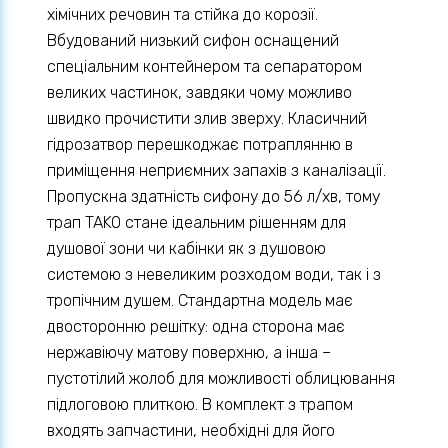
хімічних речовин та стійка до корозії.
Вбудований низький сифон оснащений
спеціальним контейнером та сепаратором
великих частинок, завдяки чому можливо
швидко прочистити злив зверху. Класичний
гідрозатвор перешкоджає потраплянню в
приміщення неприємних запахів з каналізації.
Пропускна здатність сифону до 56 л/хв, тому
трап TAKO стане ідеальним рішенням для
душової зони чи кабінки як з душовою
системою з невеликим розходом води, так і з
тропічним душем. Стандартна модель має
двосторонню решітку: одна сторона має
нержавіючу матову поверхню, а інша –
пустотілий жолоб для можливості облицювання
підлоговою плиткою. В комплект з трапом
входять запчастини, необхідні для його