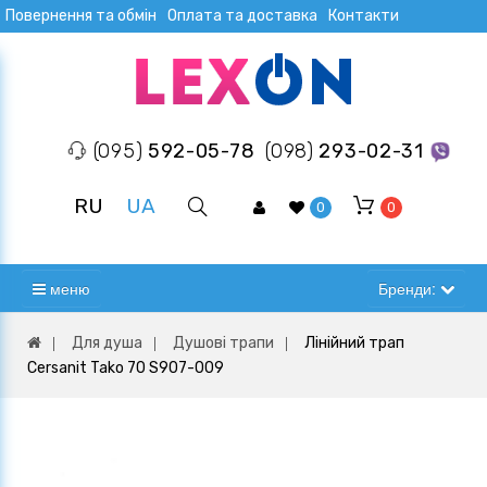
Повернення та обмін
Оплата та доставка
Контакти
(095)
592-05-78
(098)
293-02-31
RU
UA
0
0
меню
Бренди:
Для душа
Душові трапи
Лінійний трап
Cersanit Tako 70 S907-009