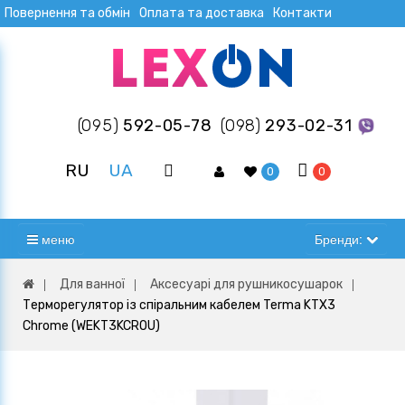
Повернення та обмін
Оплата та доставка
Контакти
(095)
592-05-78
(098)
293-02-31
RU
UA
0
0
меню
Бренди:
Для ванної
Аксесуарі для рушникосушарок
Терморегулятор із спіральним кабелем Terma KTX3
Chrome (WEKT3KCROU)