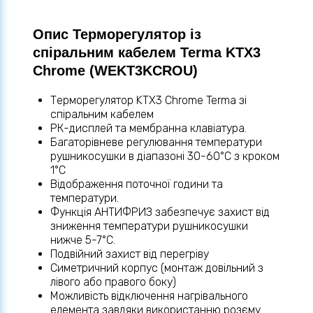
Опис Терморегулятор із
спіральним кабелем Terma KTX3
Chrome (WEKT3KCROU)
Терморегулятор KTX3 Chrome Terma зі
спіральним кабелем
РК-дисплей та мембранна клавіатура.
Багаторівневе регулювання температури
рушникосушки в діапазоні 30-60°C з кроком
1°C
Відображення поточної години та
температури.
Функція АНТИФРИЗ забезпечує захист від
зниження температури рушникосушки
нижче 5-7°C.
Подвійний захист від перегріву
Симетричний корпус (монтаж довільний з
лівого або правого боку)
Можливість відключення нагрівального
елемента завдяки використанню розєму