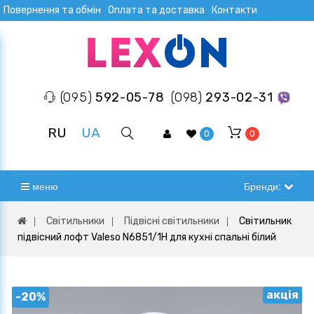
Повернення та обмін
Оплата та доставка
Контакти
(095)
592-05-78
(098)
293-02-31
RU
UA
0
0
меню
Бренди:
Світильники
Підвісні світильники
Світильник
підвісний лофт Valeso N6851/1H для кухні спальні білий
акція
-20%