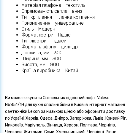
Матеріал плафона текстиль
Спрямованість світла вниз
Тип кріплення планка кріплення
Призначення універсальне
Стиль Модерн
Форма люстри Підвіс
Тип люстри Підвіси
Форма плафону циліндр
Довжина, мм 300
Ширина, мм 300
Висота, мм 800
Країна виробника Китай
Ви можете купити Світильник підвісний лофт Valeso
N6851/1H для кухні спальні білий в Києві в інтернет магазині
сантехніки Lexon за низькою ціною або оформити доставку
по Україні: Харків, Одеса, Дніпро, Запоріжжя, Львів, Кривий Ріг,
Миколаїв, Маріуполь, Вінниця, Херсон, Полтава, Чернігів,
Черкаси, Житомир, Суми, Хмельницький , Чернівці, Рівне,