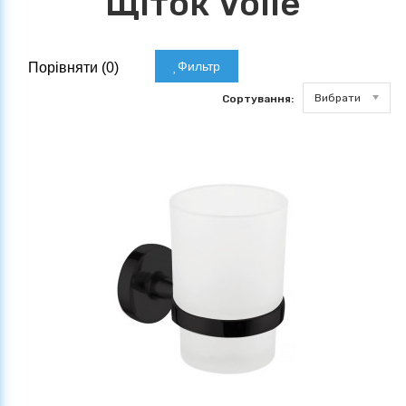
Щіток Volle
Фильтр
Порівняти (
0
)
Вибрати
Сортування: