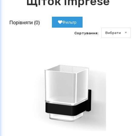
Щіток Imprese
Фильтр
Порівняти (
0
)
Вибрати
Сортування: