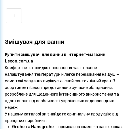
1
Змішувач для ванни
Купити змішувач для ванни в інтернет-магазині
Lexon.com.ua
Комфортне та швидке наповнення чаші, плавне
налаштування температури й легке перемикання на душ —
саме такі завдання вирішує якісний сантехнічний кран. В
асортименті
Lexon
представлено сучасне обладнання,
розроблене для щоденного інтенсивного використання та
адаптоване під особливості українських водопровідних
мереж.
У нашому каталозі ви знайдете оригінальну продукцію від
провідних виробників:
Grohe
та
Hansgrohe
— преміальна німецька сантехніка з