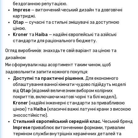
бездоганною репутацією.
Imprese
— витончений чеський дизайн та довговічні
картриджі.
Qtap
— сучасні та стильні змішувачі за доступною
ціною.
Kroner
та
Haiba
— надійні європейські та азійські
стандарти для раціонального бюджету.
Огляд виробників: знаходьте свій варіант за ціною та
дизайном
Ми сформували наш асортимент таким чином, щоб
задовольнити запити кожного покупця:
Доступні та практичні рішення.
Для економного
облаштування ванної кімнати чудово підійдуть моделі
від
Qtap
(відомий величезним вибором колірних
покриттів, включаючи матові чорні та білі моделі),
Kroner
(надійні інженерні стандарти за привабливою
ціною) та
Haiba
(класичні важкі латунні крани з високою
зносостійкістю).
Стильний європейський середній клас.
Чеський бренд
Imprese
приваблює витонченими формами, тривалим
терміном служби внутрішніх керамічних деталей та