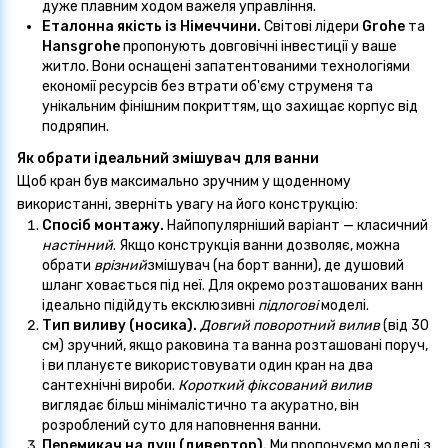
дуже плавним ходом важеля управління.
Еталонна якість із Німеччини.
Світові лідери
Grohe
та
Hansgrohe
пропонують довговічні інвестиції у ваше
житло. Вони оснащені запатентованими технологіями
економії ресурсів без втрати об'єму струменя та
унікальним фінішним покриттям, що захищає корпус від
подряпин.
Як обрати ідеальний змішувач для ванни
Щоб кран був максимально зручним у щоденному
використанні, зверніть увагу на його конструкцію:
Спосіб монтажу.
Найпопулярніший варіант — класичний
настінний
. Якщо конструкція ванни дозволяє, можна
обрати
врізний
змішувач (на борт ванни), де душовий
шланг ховається під неї. Для окремо розташованих ванн
ідеально підійдуть ексклюзивні
підлогові
моделі.
Тип виливу (носика).
Довгий поворотний вилив
(від 30
см) зручний, якщо раковина та ванна розташовані поруч,
і ви плануєте використовувати один кран на два
сантехнічні вироби.
Короткий фіксований вилив
виглядає більш мінімалістично та акуратно, він
розроблений суто для наповнення ванни.
Перемикач на душ (дивертор).
Ми пропонуємо моделі з