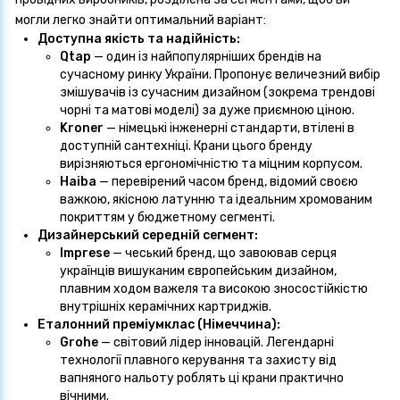
могли легко знайти оптимальний варіант:
Доступна якість та надійність:
Qtap
— один із найпопулярніших брендів на
сучасному ринку України. Пропонує величезний вибір
змішувачів із сучасним дизайном (зокрема трендові
чорні та матові моделі) за дуже приємною ціною.
Kroner
— німецькі інженерні стандарти, втілені в
доступній сантехніці. Крани цього бренду
вирізняються ергономічністю та міцним корпусом.
Haiba
— перевірений часом бренд, відомий своєю
важкою, якісною латунню та ідеальним хромованим
покриттям у бюджетному сегменті.
Дизайнерський середній сегмент:
Imprese
— чеський бренд, що завоював серця
українців вишуканим європейським дизайном,
плавним ходом важеля та високою зносостійкістю
внутрішніх керамічних картриджів.
Еталонний преміумклас (Німеччина):
Grohe
— світовий лідер інновацій. Легендарні
технології плавного керування та захисту від
вапняного нальоту роблять ці крани практично
вічними.