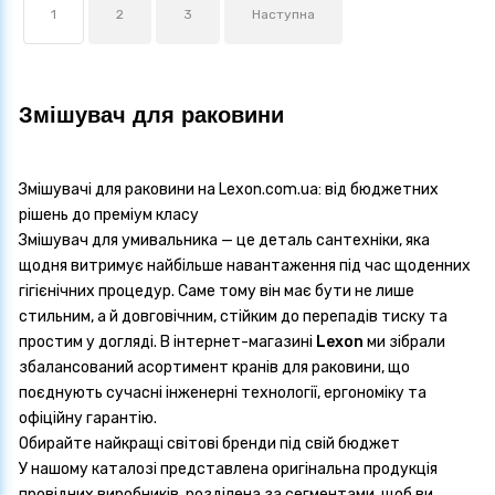
1
2
3
Наступна
Змішувач для раковини
Змішувачі для раковини на Lexon.com.ua: від бюджетних
рішень до преміум класу
Змішувач для умивальника — це деталь сантехніки, яка
щодня витримує найбільше навантаження під час щоденних
гігієнічних процедур. Саме тому він має бути не лише
стильним, а й довговічним, стійким до перепадів тиску та
простим у догляді. В інтернет-магазині
Lexon
ми зібрали
збалансований асортимент кранів для раковини, що
поєднують сучасні інженерні технології, ергономіку та
офіційну гарантію.
Обирайте найкращі світові бренди під свій бюджет
У нашому каталозі представлена оригінальна продукція
провідних виробників, розділена за сегментами, щоб ви