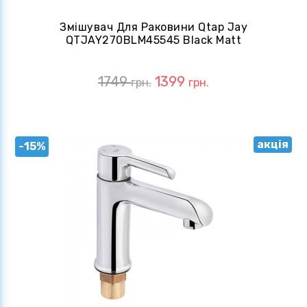
Змішувач Для Раковини Qtap Jay
QTJAY270BLM45545 Black Matt
1749
1399
грн.
грн.
акція
-15%