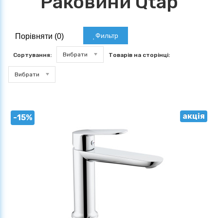
Раковини Qtap
Фильтр
Порівняти (
0
)
Вибрати
Сортування:
Товарів на сторінці:
Вибрати
акція
-15%