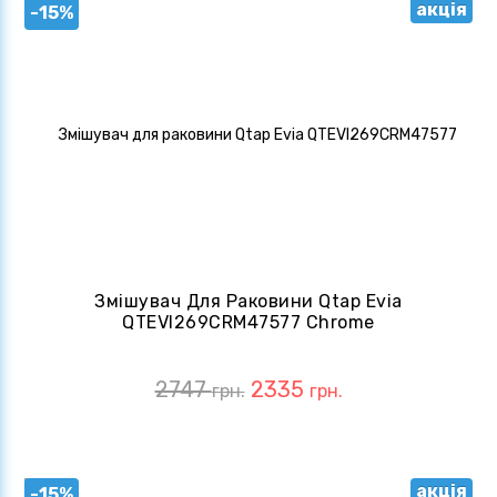
акція
-15%
Змішувач Для Раковини Qtap Evia
QTEVI269CRM47577 Chrome
2747
2335
грн.
грн.
акція
-15%