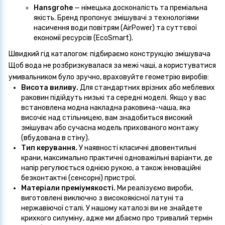
Hansgrohe
— німецька досконалість та преміальна
якість. Бренд пропонує змішувачі з технологіями
насичення води повітрям (AirPower) та суттєвої
економії ресурсів (EcoSmart).
Швидкий гід каталогом: підбираємо конструкцію змішувача
Щоб вода не розбризкувалася за межі чаші, а користуватися
умивальником було зручно, враховуйте геометрію виробів:
Висота виливу.
Для стандартних врізних або меблевих
раковин підійдуть низькі та середні моделі. Якщо у вас
встановлена модна накладна раковина-чаша, яка
височіє над стільницею, вам знадобиться високий
змішувач або сучасна модель прихованого монтажу
(вбудована в стіну).
Тип керування.
У наявності класичні двовентильні
крани, максимально практичні одноважільні варіанти, де
напір регулюється однією рукою, а також інноваційні
безконтактні (сенсорні) пристрої.
Матеріали преміумякості.
Ми реалізуємо вироби,
виготовлені виключно з високоякісної латуні та
нержавіючої сталі. У нашому каталозі ви не знайдете
крихкого силуміну, адже ми дбаємо про тривалий термін