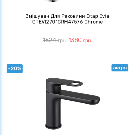
Змішувач Для Раковини Qtap Evia
QTEVI2701CRM47576 Chrome
1624
1380
грн.
грн.
акція
-20%