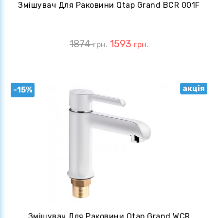
Змішувач Для Раковини Qtap Grand BCR 001F
1874
1593
грн.
грн.
акція
-15%
Змішувач Для Раковини Qtap Grand WCR