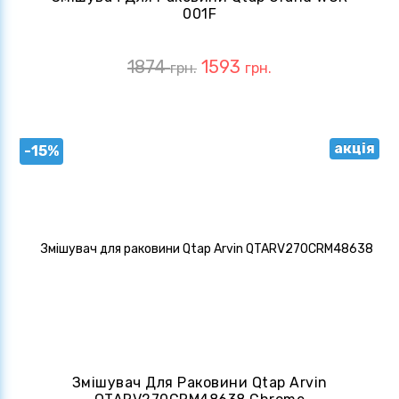
001F
1874
1593
грн.
грн.
акція
-15%
Змішувач Для Раковини Qtap Arvin