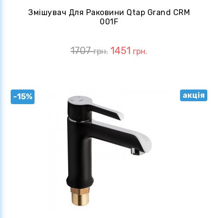
Змішувач Для Раковини Qtap Grand CRM
001F
1707
1451
грн.
грн.
акція
-15%