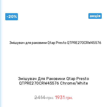
акція
-20%
Змішувач Для Раковини Qtap Presto
QTPRE270CRW45576 Chrome/White
2414
1931
грн.
грн.