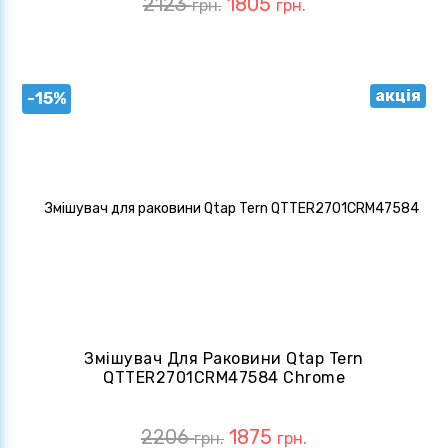
2123
1805
грн.
грн.
акція
-15%
Змішувач Для Раковини Qtap Tern
QTTER2701CRM47584 Chrome
2206
1875
грн.
грн.