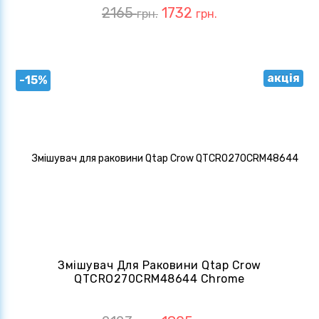
2165
1732
грн.
грн.
акція
-15%
Змішувач Для Раковини Qtap Crow
QTCRO270CRM48644 Chrome