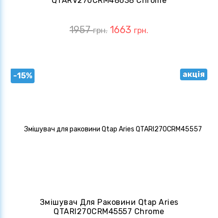
QTARV270CRM48638 Chrome
1957
1663
грн.
грн.
акція
-15%
Змішувач Для Раковини Qtap Aries
QTARI270CRM45557 Chrome