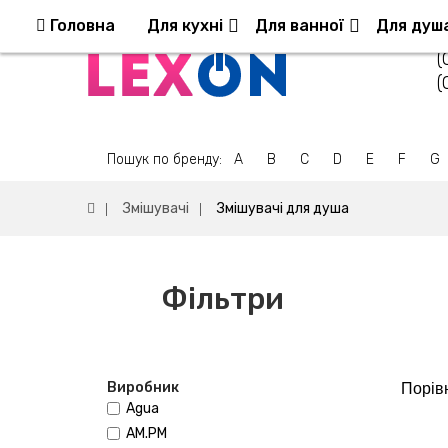
Повернення та обмін
Оплата та доставка
Головна
Для кухні
Для ванної
Для душ
(
(
Пошук по бренду:
A
B
C
D
E
F
G
Змішувачі
Змішувачі для душа
Фільтри
Виробник
Порівн
Agua
AM.PM