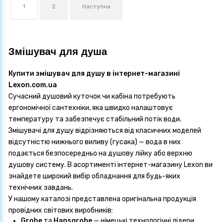
1
2
Наступна
Змішувач для душа
Купити змішувач для душу в інтернет-магазині
Lexon.com.ua
Сучасний душовий куточок чи кабіна потребують
ергономічної сантехніки, яка швидко налаштовує
температуру та забезпечує стабільний потік води.
Змішувачі для душу відрізняються від класичних моделей
відсутністю нижнього виливу (гусака) — вода в них
подається безпосередньо на душову лійку або верхню
душову систему. В асортименті інтернет-магазину
Lexon
ви
знайдете широкий вибір обладнання для будь-яких
технічних завдань.
У нашому каталозі представлена оригінальна продукція
провідних світових виробників:
Grohe
та
Hansgrohe
— німецькі технологічні лідери