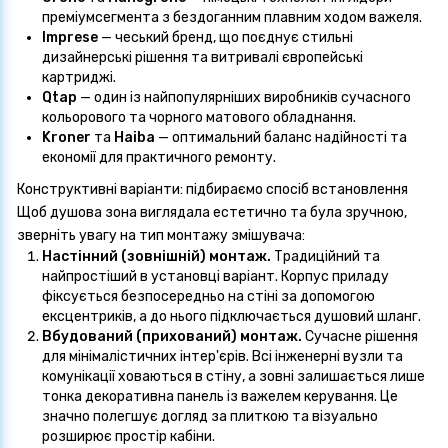
преміумсегмента з бездоганним плавним ходом важеля.
Imprese
— чеський бренд, що поєднує стильні
дизайнерські рішення та витривалі європейські
картриджі.
Qtap
— один із найпопулярніших виробників сучасного
кольорового та чорного матового обладнання.
Kroner
та
Haiba
— оптимальний баланс надійності та
економії для практичного ремонту.
Конструктивні варіанти: підбираємо спосіб встановлення
Щоб душова зона виглядала естетично та була зручною,
зверніть увагу на тип монтажу змішувача:
Настінний (зовнішній) монтаж
.
Традиційний та
найпростіший в установці варіант. Корпус приладу
фіксується безпосередньо на стіні за допомогою
ексцентриків, а до нього підключається душовий шланг.
Вбудований (прихований) монтаж
.
Сучасне рішення
для мінімалістичних інтер'єрів. Всі інженерні вузли та
комунікації ховаються в стіну, а зовні залишається лише
тонка декоративна панель із важелем керування. Це
значно полегшує догляд за плиткою та візуально
розширює простір кабіни.