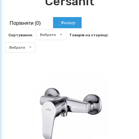
Cersanit
Фильтр
Порівняти (
0
)
Вибрати
Сортування:
Товарів на сторінці:
Вибрати