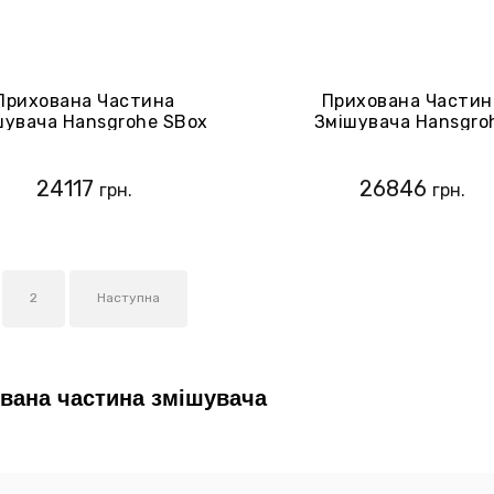
Прихована Частина
Прихована Частин
шувача Hansgrohe SBox
Змішувача Hansgro
28010000
13439180
24117
26846
грн.
грн.
2
Наступна
вана частина змішувача