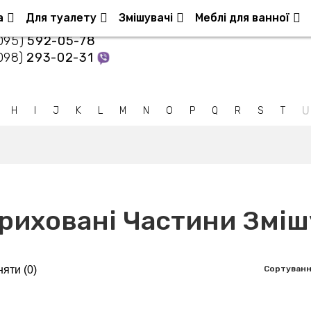
Контакти
а
Для туалету
Змішувачі
Меблі для ванної
095)
592-05-78
098)
293-02-31
U
H
I
J
K
L
M
N
O
P
Q
R
S
T
риховані Частини Зміш
яти (
0
)
Сортуванн