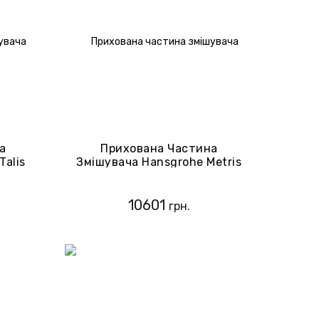
а
Прихована Частина
Talis
Змішувача Hansgrohe Metris
S 13622180
10601
грн.