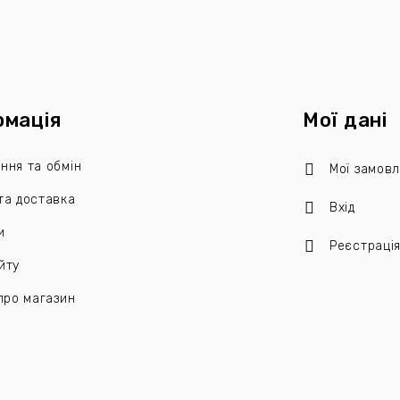
рмація
Мої дані
ння та обмін
Мої замов
та доставка
Вхід
и
Реєстраці
йту
 про магазин