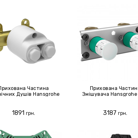
Прихована Частина
Прихована Частин
єнічних Душів Hansgrohe
Змішувача Hansgrohe
(29235180)
Монтажу Стійки Rainf
360 1jet 2684018
1891
3187
грн.
грн.