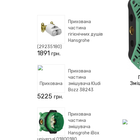
Прихована
частина
гігієнічних душів
Hansgrohe
(29235180)
1891
грн.
Прихована
частина
Змі
змішувача Kludi
Bozz 38243
5225
грн.
Прихована
частина
змішувача
Hansgrohe iBox
universal 01800180