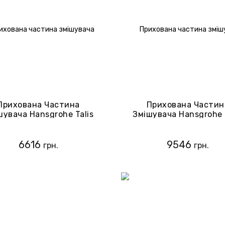
Прихована Частина
Прихована Частин
шувача Hansgrohe Talis
Змішувача Hansgrohe 
13620180
E2 31741180
6616
9546
грн.
грн.