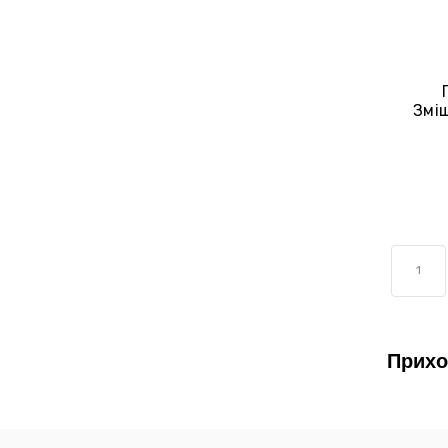
Змі
1
Прихо