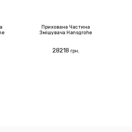
а
Прихована Частина
he
Змішувача Hansgrohe
RainSelect 15314180
28218
грн.