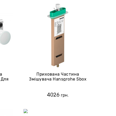
а
Прихована Частина
 Для
Змішувача Hansgrohe Sbox
inity
13560180
0
4026
грн.