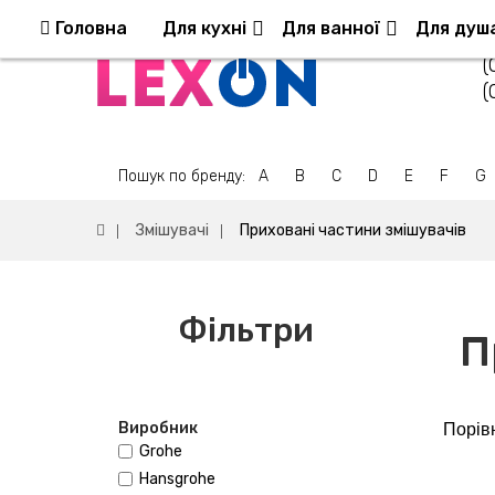
Повернення та обмін
Оплата та доставка
Головна
Для кухні
Для ванної
Для душ
(
(
Пошук по бренду:
A
B
C
D
E
F
G
Змішувачі
Приховані частини змішувачів
Фільтри
П
Виробник
Порівн
Grohe
Hansgrohe