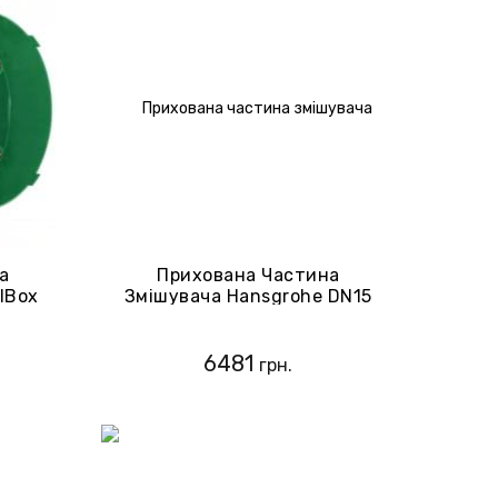
а
Прихована Частина
IBox
Змішувача Hansgrohe DN15
0
15973180
6481
грн.