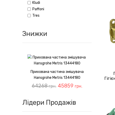
Kludi
Paffoni
Tres
Знижки
Прихована частина змішувача
Hansgrohe Metris 13444180
Гігі
64268
45859
грн.
грн.
Лідери Продажів