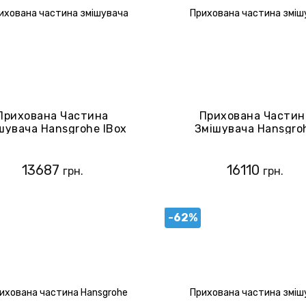
Прихована Частина
Прихована Частин
шувача Hansgrohe IBox
Змішувача Hansgro
Universal 01850180
Metropol 13159180
13687
16110
грн.
грн.
-62%