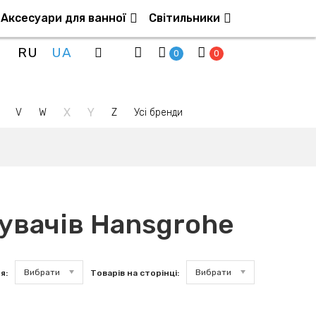
Аксесуари для ванної
Світильники
RU
UA
0
0
X
Y
V
W
Z
Усі бренди
увачів Hansgrohe
Вибрати
Вибрати
я:
Товарів на сторінці: