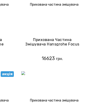
а
Прихована Частина
he
Змішувача Hansgrohe Focus
S 13244180
16623
грн.
акція