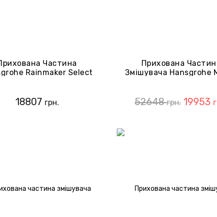
Прихована Частина
Прихована Частин
grohe Rainmaker Select
Змішувача Hansgrohe M
(24010180)
13437180
18807
52648
19953
грн.
грн.
г