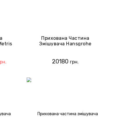
а
Прихована Частина
etris
Змішувача Hansgrohe
Quattro 15930180
20180
рн.
грн.