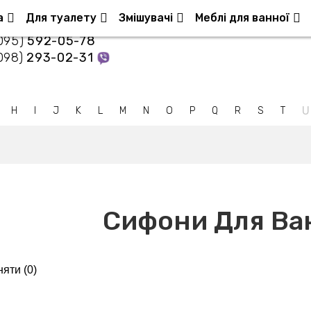
Контакти
а
Для туалету
Змішувачі
Меблі для ванної
095)
592-05-78
098)
293-02-31
U
H
I
J
K
L
M
N
O
P
Q
R
S
T
Сифони Для Ва
яти (
0
)