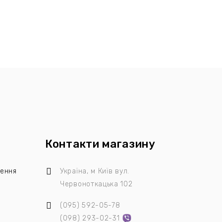
Контакти магазину
лення
Україна, м Київ
вул.
Червоноткацька 102
(095)
592-05-78
я
(098)
293-02-31