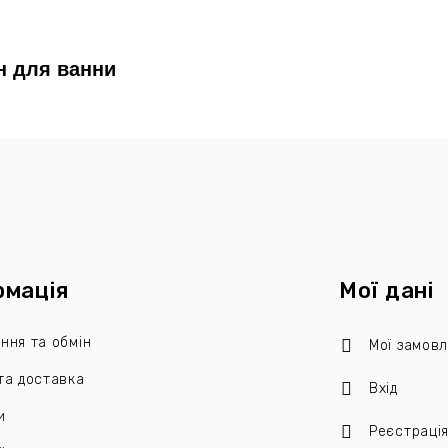
 для ванни
рмація
Мої дані
ння та обмін
Мої замов
та доставка
Вхід
и
Реєстраці