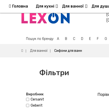
Повернення та обмін
Оплата та доставка
Головна
Для кухні
Для ванної
Для душ
(
(
Пошук по бренду:
A
B
C
D
E
F
G
Для ванної
Сифони для ванн
Фільтри
Виробник
Порівн
Cersanit
Geberit