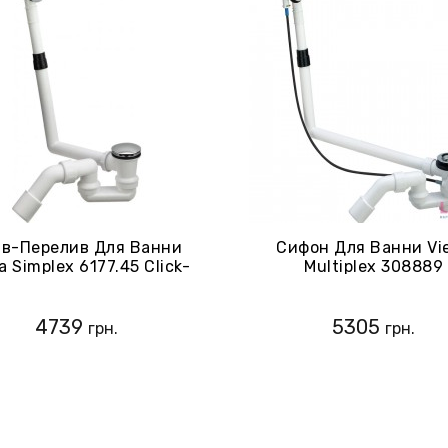
в-Перелив Для Ванни
Сифон Для Ванни Vi
a Simplex 6177.45 Click-
Multiplex 308889
Clack (572853)
4739
5305
грн.
грн.