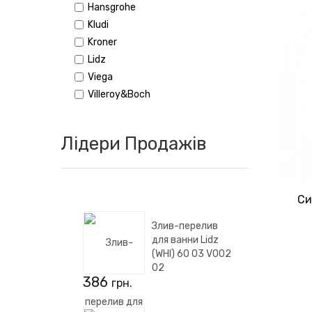
Hansgrohe
Kludi
Kroner
Lidz
Viega
Villeroy&Boch
Лідери Продажів
Си
Злив-перелив
для ванни Lidz
(WHI) 60 03 V002
02
386
грн.