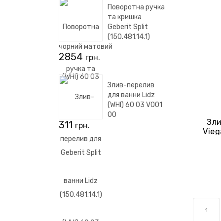
Поворотна ручка
та кришка
Geberit Split
(150.481.14.1)
чорний матовий
2854
грн.
Злив-перелив
для ванни Lidz
(WHI) 60 03 V001
00
Зли
311
грн.
Vieg
1