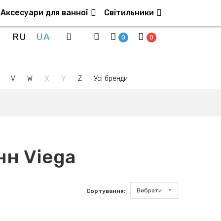
Аксесуари для ванної
Світильники
RU
UA
0
0
X
Y
V
W
Z
Усі бренди
нн Viega
Вибрати
Сортування: