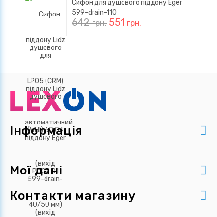
Сифон для душового піддону Eger
599-drain-110
642
551
грн.
грн.
Інформація
Мої дані
Контакти магазину