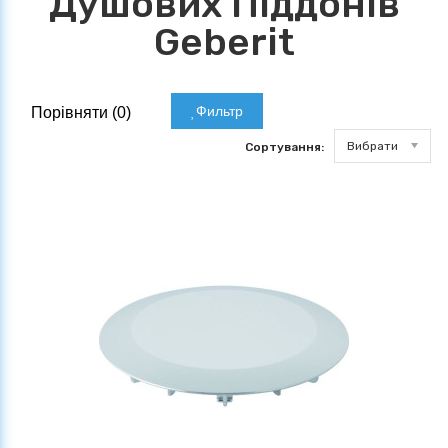
Душових Піддонів
Geberit
Фильтр
Порівняти (
0
)
Вибрати
Сортування: