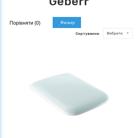
Geberr
Фильтр
Порівняти (
0
)
Вибрати
Сортування: