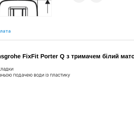
лата
rohe FixFit Porter Q з тримачем білий мато
кладки
шньою подачею води із пластику