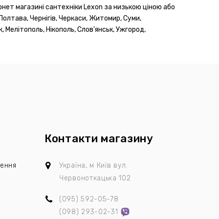
рнет магазині сантехніки Lexon за низькою ціною або
 Полтава, Чернігів, Черкаси, Житомир, Суми,
, Мелітополь, Нікополь, Слов'янськ, Ужгород,
Контакти магазину
лення
Україна, м Київ
вул.
Червоноткацька 102
(095)
592-05-78
я
(098)
293-02-31