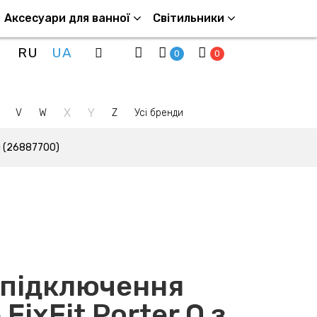
Аксесуари для ванної
Світильники
RU
UA
0
0
X
Y
V
W
Z
Усі бренди
й (26887700)
 підключення
FixFit Porter Q з