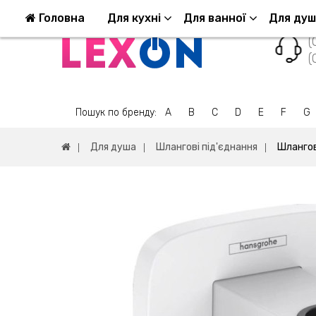
Повернення та обмін
Оплата та доставка
Головна
Для кухні
Для ванної
Для ду
(
(
Пошук по бренду:
A
B
C
D
E
F
G
Для душа
Шлангові під'єднання
Шлангов