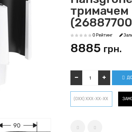
тримачем 
(26887700
0 Рейтинг
Зали
8885
грн.
ДО
ЗАМО