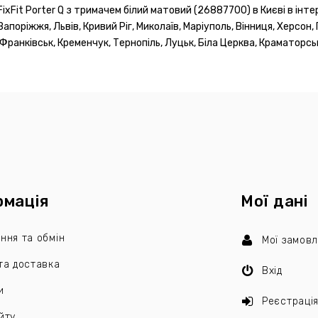
Fit Porter Q з тримачем білий матовий (26887700) в Києві в інте
Запоріжжя, Львів, Кривий Ріг, Миколаїв, Маріуполь, Вінниця, Херсон,
-Франківськ, Кременчук, Тернопіль, Луцьк, Біла Церква, Краматорськ
рмація
Мої дані
ння та обмін
Мої замов
та доставка
Вхід
и
Реєстраці
йту