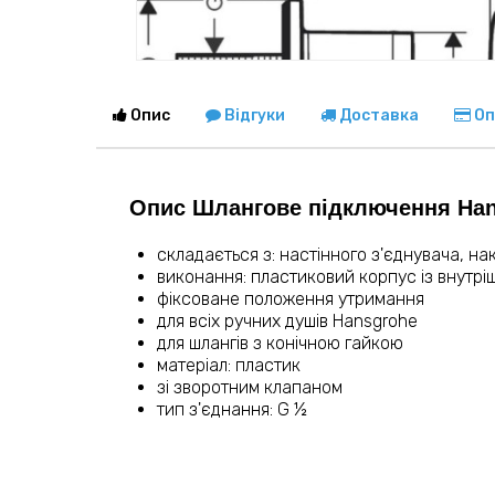
Опис
Відгуки
Доставка
Оп
Опис Шлангове підключення Hansg
складається з: настінного з'єднувача, на
виконання: пластиковий корпус із внутрі
фіксоване положення утримання
для всіх ручних душів Hansgrohe
для шлангів з конічною гайкою
матеріал: пластик
зі зворотним клапаном
тип з'єднання: G ½