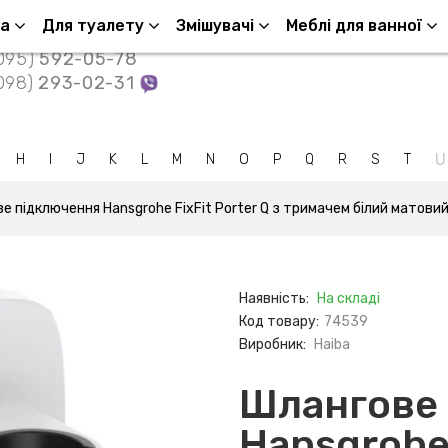
Контакти
ша
Для туалету
Змішувачі
Меблі для ванної
095)
592-05-78
098)
293-02-31
U
H
I
J
K
L
M
N
O
P
Q
R
S
T
е підключення Hansgrohe FixFit Porter Q з тримачем білий матови
Наявність:
На складі
Код товару:
74539
Виробник:
Haiba
Шлангове
Hansgrohe 