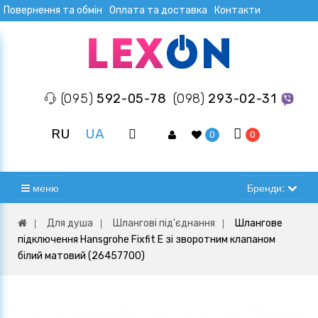
Повернення та обмін
Оплата та доставка
Контакти
(095)
592-05-78
(098)
293-02-31
RU
UA
0
0
меню
Бренди:
Для душа
Шлангові під'єднання
Шлангове
підключення Hansgrohe Fixfit E зі зворотним клапаном
білий матовий (26457700)