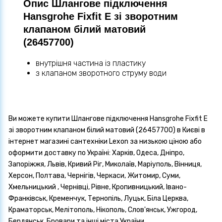
Опис Шлангове підключення
Hansgrohe Fixfit E зі зворотним
клапаном білий матовий
(26457700)
внутрішня частина із пластику
з клапаном зворотного струму води
Ви можете купити Шлангове підключення Hansgrohe Fixfit E
зі зворотним клапаном білий матовий (26457700) в Києві в
інтернет магазині сантехніки Lexon за низькою ціною або
оформити доставку по Україні: Харків, Одеса, Дніпро,
Запоріжжя, Львів, Кривий Ріг, Миколаїв, Маріуполь, Вінниця,
Херсон, Полтава, Чернігів, Черкаси, Житомир, Суми,
Хмельницький , Чернівці, Рівне, Кропивницький, Івано-
Франківськ, Кременчук, Тернопіль, Луцьк, Біла Церква,
Краматорськ, Мелітополь, Нікополь, Слов'янськ, Ужгород,
Бердянськ, Бровари та інші міста України.