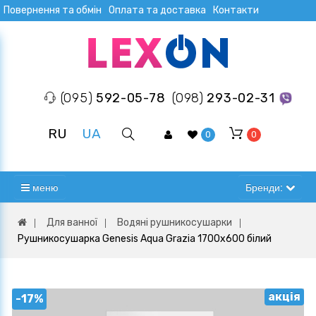
Повернення та обмін
Оплата та доставка
Контакти
(095)
592-05-78
(098)
293-02-31
RU
UA
0
0
меню
Бренди:
Для ванної
Водяні рушникосушарки
Рушникосушарка Genesis Aqua Grazia 1700x600 білий
акція
-17%